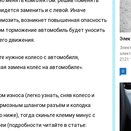
мо менять комплектом: решив поменять
ридется заменить и с левой. Иначе
рмозить, возникнет повышенная опасность
ком торможение автомобиль будет уносить
Элек
его движения.
Элект
элек
е нужное колесо с автомобиля,
2121 1
ая замена колёс на автомобиле».
0
ом износа (легко узнать, сняв колесо и
тормозным шлангом разъём и колодка
о ниже), тогда скиньте клемму минус с
и (подробности читайте в статье: