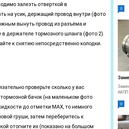
ходимо залезть отверткой в
0
ть на усик, держащий провод внутри (фото
можным вынуть провод из разъёма и
е в держателе тормозного шланга (фото 2).
пайте к снятию непосредственно колодки.
Заме
язательно проверьте сколько у вас
Замен
АКПП 
 тормозной бачок (на маленьком фото
0
 жидкости до отметки MAX, то немного
овой груши, затем переберитесь к
ой отогните их (показано на большом