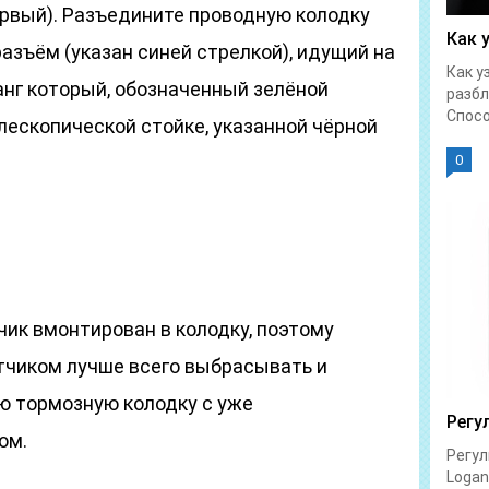
ервый). Разъедините проводную колодку
Как 
разъём (указан синей стрелкой), идущий на
Как у
анг который, обозначенный зелёной
разбл
Спосо
елескопической стойке, указанной чёрной
0
ик вмонтирован в колодку, поэтому
тчиком лучше всего выбрасывать и
ю тормозную колодку с уже
Регу
ом.
Регул
Logan 