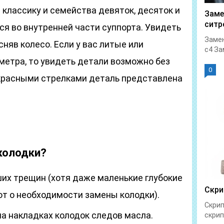
 классику и семейства девяток, десяток и
Заме
ситр
тся во внутренней части суппорта. Увидеть
Замен
няв колесо. Если у вас литые или
с4 За
метра, то увидеть детали возможно без
0
 красными стрелками деталь представлена
колодки?
ших трещин (хотя даже маленькие глубокие
Скри
т о необходимости замены колодки).
Скрип
на накладках колодок следов масла.
скрип