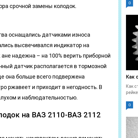
0
ора срочной замены колодок.
тва оснащались датчиками износа
рались высвечивался индикатор на
 ане надежна – на 100% верить приборной
анный датчик располагается в тормозной
де она больше всего подвержена
Как 
ро ржавеет и приходит в негодность. В
Как с
рейке
 слухом и наблюдательностью.
0
лодок на ВАЗ 2110-ВАЗ 2112