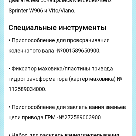
двигателем оснащались Mercedes-Benz
Sprinter W906 и Vito/Viano.
Специальные инструменты
• Приспособление для проворачивания
коленчатого вала -№001589650900.
• Фиксатор маховика/пластины привода
гидротрансформатора (картер маховика) №
112589034000.
• Приспособление для заклепывания звеньев
цепи привода ГРМ -№272589003900.
• Набор для расклепывания/заклепывания