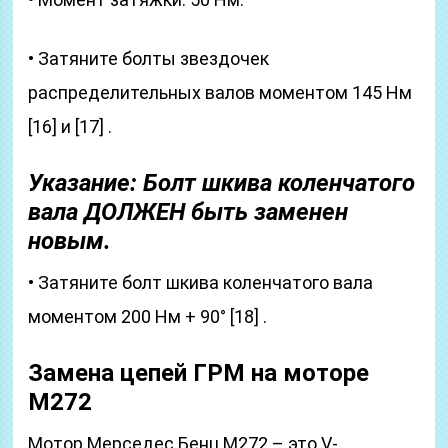
• Затяните болты звездочек
распределительных валов моментом 145 Нм
[16] и [17] .
Указание: Болт шкива коленчатого
вала ДОЛЖЕН быть заменен
новым.
• Затяните болт шкива коленчатого вала
моментом 200 Нм + 90° [18] .
Замена цепей ГРМ на моторе
М272
Мотор Мерседес Бенц М272 – это V-