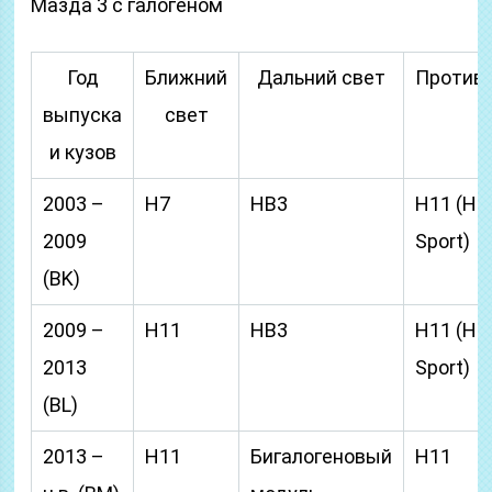
Мазда 3 с галогеном
Год
Ближний
Дальний свет
Против
выпуска
свет
и кузов
2003 –
H7
HB3
H11 (HB
2009
Sport)
(BK)
2009 –
H11
HB3
H11 (HB
2013
Sport)
(BL)
2013 –
H11
Бигалогеновый
H11