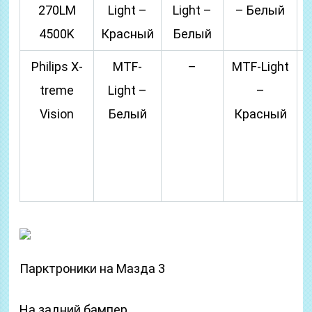
270LM
Light –
Light –
– Белый
4500K
Красный
Белый
Philips X-
MTF-
–
MTF-Light
*
treme
Light –
–
к
Vision
Белый
Красный
о
M
Парктроники на Мазда 3
На задний бампер