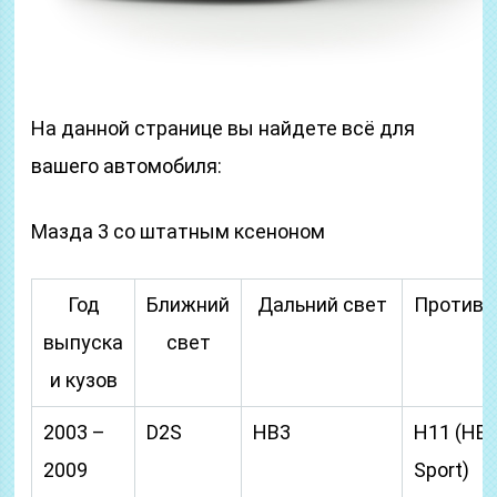
На данной странице вы найдете всё для
вашего автомобиля:
Мазда 3 со штатным ксеноном
Год
Ближний
Дальний свет
Противо
выпуска
свет
и кузов
2003 –
D2S
HB3
H11 (HB4
2009
Sport)