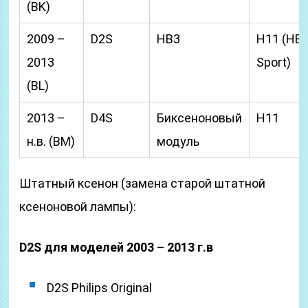
(BK)
2009 –
D2S
HB3
H11 (HB4
2013
Sport)
(BL)
2013 –
D4S
Биксеноновый
H11
н.в. (BM)
модуль
Штатный ксенон (замена старой штатной
ксеноновой лампы):
D2S для моделей 2003 – 2013 г.в
D2S Philips Original