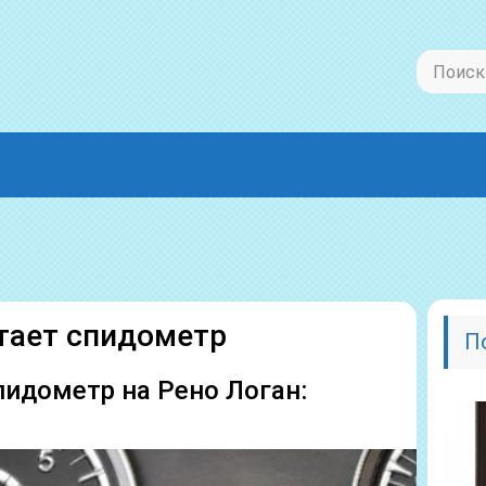
отает спидометр
П
пидометр на Рено Логан: