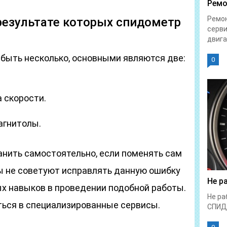
Ремо
Ремон
результате которых спидометр
серви
двига
быть несколько, основными являются две:
0
 скорости.
агнитолы.
нить самостоятельно, если поменять сам
ы не советуют исправлять данную ошибку
Не р
ых навыков в проведении подобной работы.
Не ра
ться в специализированные сервисы.
СПИД