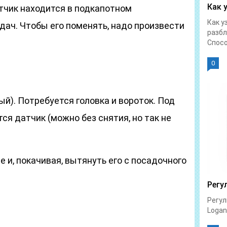
Как 
тчик находится в подкапотном
Как у
дач. Чтобы его поменять, надо произвести
разбл
Спосо
0
й). Потребуется головка и вороток. Под
ся датчик (можно без снятия, но так не
е и, покачивая, вытянуть его с посадочного
Регу
Регул
Logan 