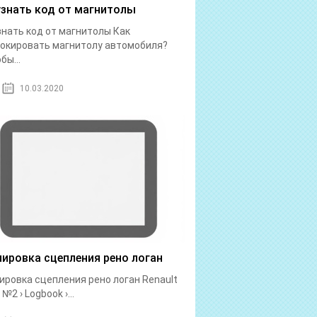
узнать код от магнитолы
знать код от магнитолы Как
окировать магнитолу автомобиля?
бы...
10.03.2020
лировка сцепления рено логан
ировка сцепления рено логан Renault
№2 › Logbook ›...