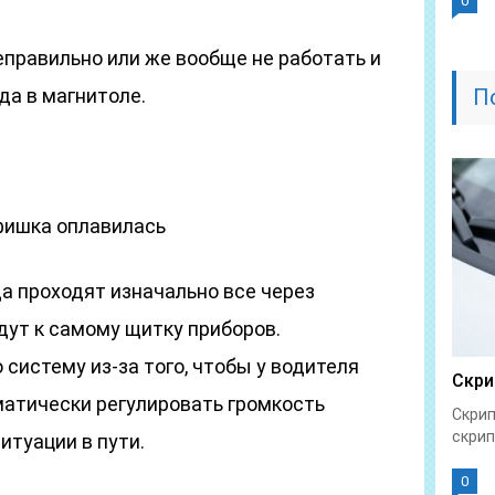
0
правильно или же вообще не работать и
ода в магнитоле.
П
 фишка оплавилась
да проходят изначально все через
идут к самому щитку приборов.
систему из-за того, чтобы у водителя
Скри
атически регулировать громкость
Скрип
скрип
итуации в пути.
0