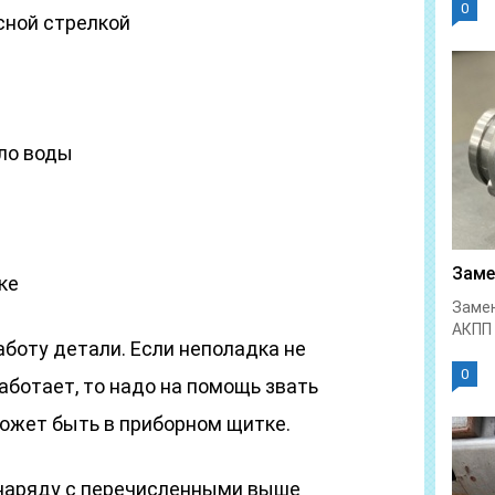
0
сной стрелкой
ло воды
Заме
ке
Замен
АКПП 
аботу детали. Если неполадка не
0
аботает, то надо на помощь звать
может быть в приборном щитке.
 наряду с перечисленными выше