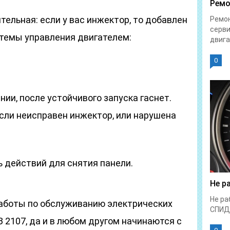
Ремо
тельная: если у вас инжектор, то добавлен
Ремон
серви
темы управления двигателем:
двига
0
нии, после устойчивого запуска гаснет.
если неисправен инжектор, или нарушена
 действий для снятия панели.
Не р
Не ра
работы по обслуживанию электрических
СПИД
 2107, да и в любом другом начинаются с