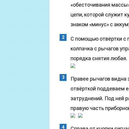
«обесточивания массы»
цепи, которой служит к
знаком «минус» с аккум
С помощью отвёртки с
колпачка с рычагов уп
порядка снятия любая.
Правее рычагов видна 
отвёрткой поддеваем е
затруднений. Под ней 
правую часть приборной
Справа от кнопки сигна