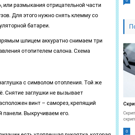
0
, или размыкания отрицательной части
узов. Для этого нужно снять клемму со
уляторной батареи.
П
 прямым шлицем аккуратно снимаем три
равления отопителем салона. Схема
заглушка с символом отопления. Той же
ё. Снятие заглушки не вызывает
расположен винт – саморез, крепящий
Скри
 панели. Выкручиваем его.
Скрип
скрип
0
лизации есть утопленная рукоятка, которая