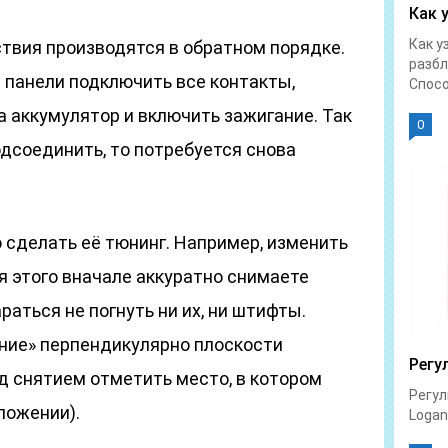
Как 
Как у
ствия производятся в обратном порядке.
разбл
 панели подключить все контакты,
Спосо
 аккумулятор и включить зажигание. Так
0
одсоединить, то потребуется снова
о сделать её тюнинг. Например, изменить
я этого вначале аккуратно снимаете
раться не погнуть ни их, ни штифты.
ние» перпендикулярно плоскости
Регу
д снятием отметить место, в котором
Регул
ложении).
Logan 