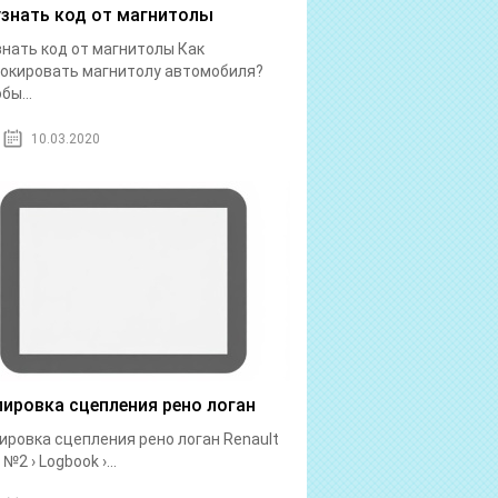
узнать код от магнитолы
знать код от магнитолы Как
окировать магнитолу автомобиля?
бы...
10.03.2020
лировка сцепления рено логан
ировка сцепления рено логан Renault
№2 › Logbook ›...