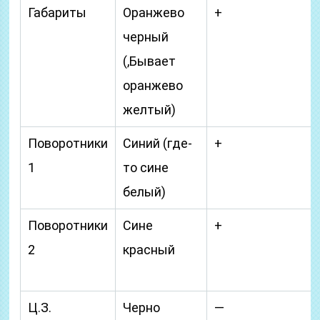
Габариты
Оранжево
+
черный
(,Бывает
оранжево
желтый)
Поворотники
Синий (где-
+
1
то сине
белый)
Поворотники
Сине
+
2
красный
Ц.З.
Черно
—