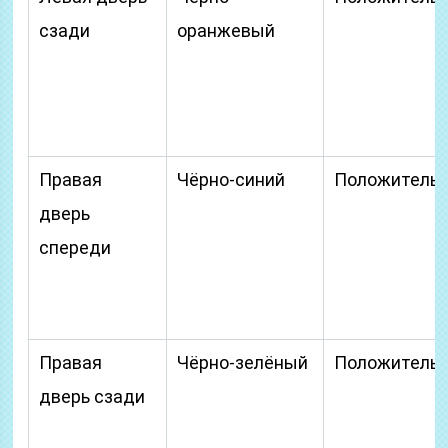
сзади
оранжевый
Правая
Чёрно-синий
Положитель
дверь
спереди
Правая
Чёрно-зелёный
Положитель
дверь сзади