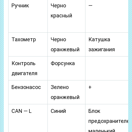
Ручник
Черно
—
красный
Тахометр
Черно
Катушка
оранжевый
зажигания
Контроль
Форсунка
двигателя
Бензонасос
Зелено
+
оранжевый
CAN — L
Синий
Блок
предохранителей
маленький