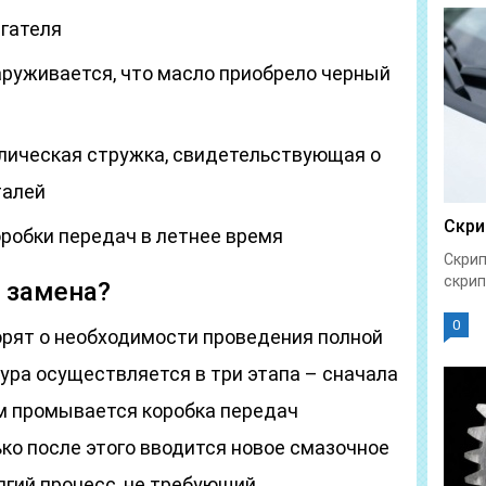
гателя
аруживается, что масло приобрело черный
лическая стружка, свидетельствующая о
талей
Скри
робки передач в летнее время
Скрип
скрип
 замена?
0
рят о необходимости проведения полной
ура осуществляется в три этапа – сначала
ем промывается коробка передач
ко после этого вводится новое смазочное
лгий процесс, не требующий