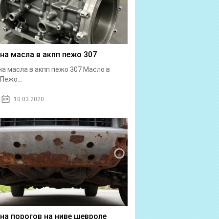
на масла в акпп пежо 307
а масла в акпп пежо 307 Масло в
Пежо...
10.03.2020
на порогов на ниве шевроле