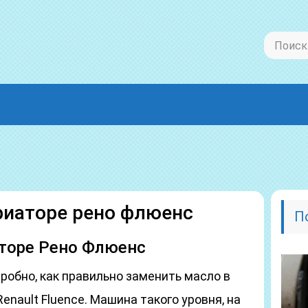
риаторе рено флюенс
П
аторе Рено Флюенс
робно, как правильно заменить масло в
nault Fluence. Машина такого уровня, на