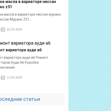
на масла в вариаторе ниссан
но z51
а масла в вариаторе ниссан мурано
иссан Мурано Z51...
02.03.2020
нт вариатора ауди а6
т вариатора ауди а6 Ремонт
торов Ауди А6 Коробка
лючения...
10.03.2020
оследние статьи