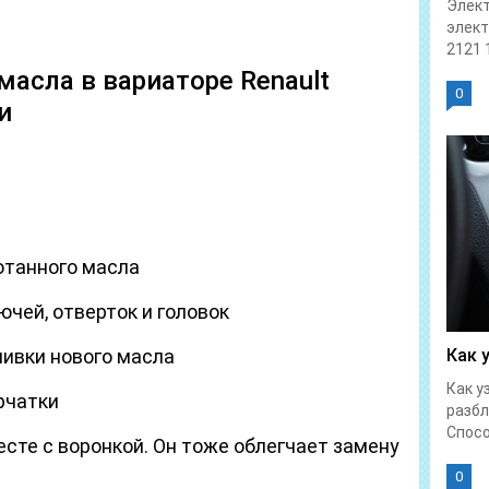
Элект
элек
2121 1
масла в вариаторе Renault
0
и
отанного масла
чей, отверток и головок
ливки нового масла
Как 
Как у
рчатки
разбл
Спосо
сте с воронкой. Он тоже облегчает замену
0