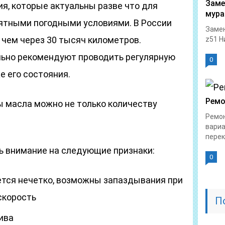
Заме
я, которые актуальны разве что для
мура
иятными погодными условиями. В России
Замен
 чем через 30 тысяч километров.
z51 Н
льно рекомендуют проводить регулярную
0
е его состояния.
Ремо
 масла можно не только количеству
Ремон
вариа
перек
ь внимание на следующие признаки:
0
тся нечетко, возможны запаздывания при
скорость
П
ива