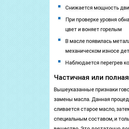
Снижается мощность дви
При проверке уровня обн
цвет и воняет горелым
В масле появилась метал
механическом износе де
Наблюдается перегрев ко
Частичная или полная
Вышеуказанные признаки гово
замены масла. Данная процед
сливается старое масло, зат
специальным составом, и толь
вещество. Это достаточно до