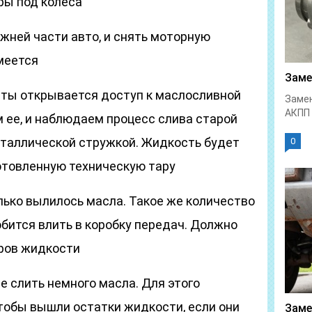
ры под колеса
жней части авто, и снять моторную
меется
Заме
ты открывается доступ к маслосливной
Замен
АКПП 
 ее, и наблюдаем процесс слива старой
еталлической стружкой. Жидкость будет
0
готовленную техническую тару
лько вылилось масла. Такое же количество
бится влить в коробку передач. Должно
тров жидкости
е слить немного масла. Для этого
чтобы вышли остатки жидкости, если они
Заме