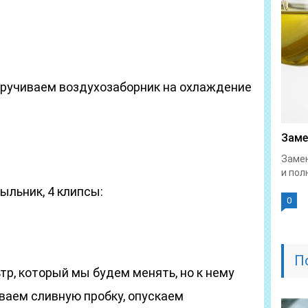
ткручиваем воздухозаборник на охлаждение
Заме
Замен
и пол
ыльник, 4 клипсы:
0
П
р, который мы будем менять, но к нему
ваем сливную пробку, опускаем