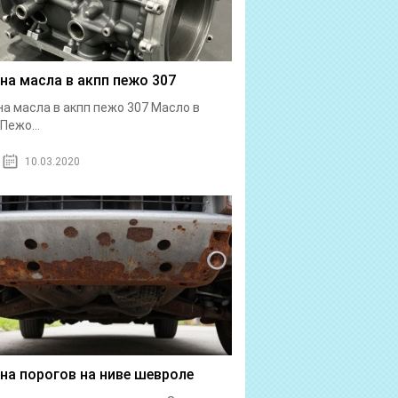
на масла в акпп пежо 307
а масла в акпп пежо 307 Масло в
Пежо...
10.03.2020
на порогов на ниве шевроле