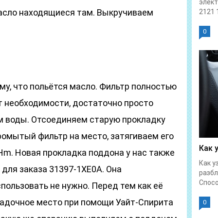
элек
асло находящиеся там. Выкручиваем
2121 1
:
0
ому, что польётся масло. Фильтр полностью
т необходимости, достаточно просто
м воды. Отсоединяем старую прокладку
ромытый фильтр на место, затягиваем его
Как 
Hm. Новая прокладка поддона у нас также
Как у
 для заказа 31397-1XE0A. Она
разбл
Спосо
пользовать не нужно. Перед тем как её
садочное место при помощи Уайт-Спирита
0