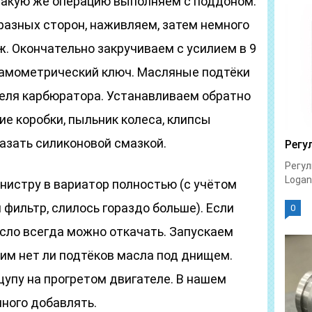
 такую же операцию выполняем с поддоном.
 разных сторон, наживляем, затем немного
. Окончательно закручиваем с усилием в 9
намометрический ключ. Масляные подтёки
еля карбюратора. Устанавливаем обратно
е коробки, пыльник колеса, клипсы
азать силиконовой смазкой.
Регу
Регул
Logan 
нистру в вариатор полностью (с учётом
 фильтр, слилось гораздо больше). Если
0
сло всегда можно откачать. Запускаем
им нет ли подтёков масла под днищем.
упу на прогретом двигателе. В нашем
ного добавлять.