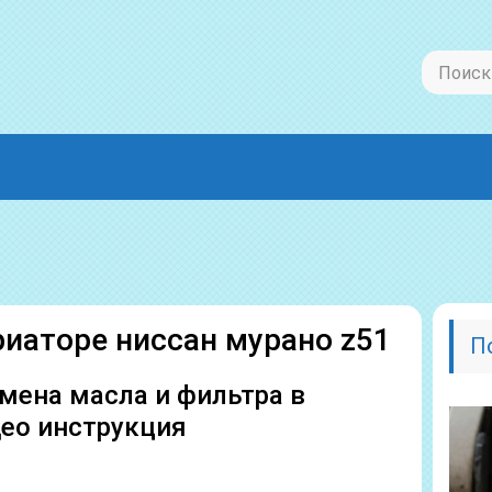
риаторе ниссан мурано z51
П
мена масла и фильтра в
део инструкция