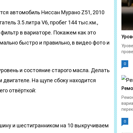
тся автомобиль Ниссан Мурано Z51, 2010
тель 3.5 литра V6, пробег 144 тыс.км.,
фильтр в вариаторе. Покажем как это
Уров
ально быстро и правильно, в видео фото и
Урове
прове
0
ровень и состояние старого масла. Делать
 двигателе. На щупе сбоку находится
Ремо
его отвёрткой:
Ремон
вариа
перек
0
ину и шестигранником на 10 выкручиваем