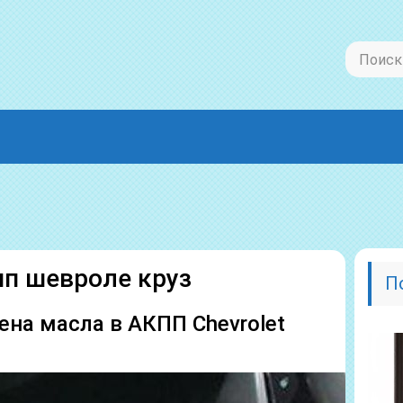
пп шевроле круз
П
на масла в АКПП Chevrolet