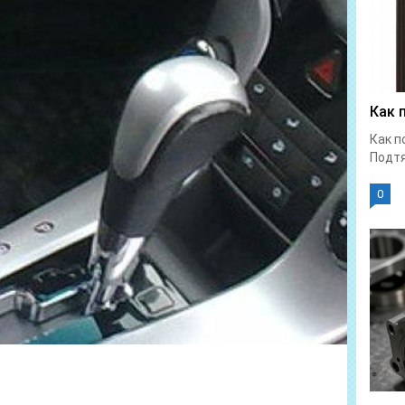
Как 
Как п
Подтя
0