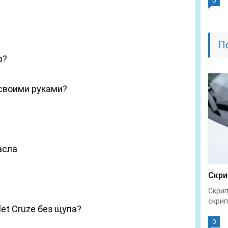
0
П
р?
своими руками?
асла
Скри
Скрип
скрип
et Cruze без щупа?
0