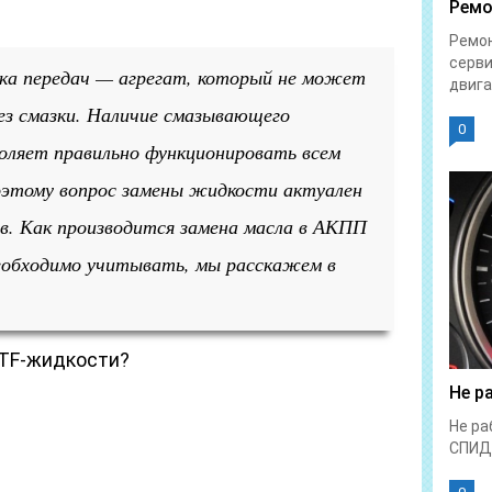
Ремо
Ремон
серви
ка передач — агрегат, который не может
двига
ез смазки. Наличие смазывающего
0
оляет правильно функционировать всем
поэтому вопрос замены жидкости актуален
ев. Как производится замена масла в АКПП
еобходимо учитывать, мы расскажем в
ATF-жидкости?
Не р
Не ра
СПИД