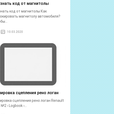
узнать код от магнитолы
знать код от магнитолы Как
окировать магнитолу автомобиля?
бы...
10.03.2020
лировка сцепления рено логан
ировка сцепления рено логан Renault
№2 › Logbook ›...