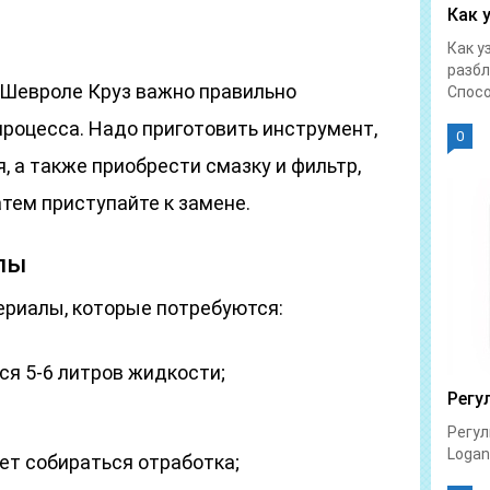
Как 
Как у
разбл
 Шевроле Круз важно правильно
Спосо
процесса. Надо приготовить инструмент,
0
 а также приобрести смазку и фильтр,
атем приступайте к замене.
лы
риалы, которые потребуются:
ся 5-6 литров жидкости;
Регу
Регул
Logan 
дет собираться отработка;