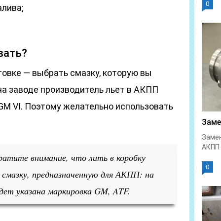
0
алива;
вать?
овке — выбрать смазку, которую вы
на заводе производитель льет в АКПП
GM VI. Поэтому желательно использовать
Заме
Замен
АКПП 
ратите внимание, что лить в коробку
0
 смазку, предназначенную для АКПП: на
дет указана маркировка GM, ATF.