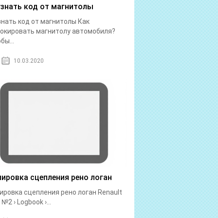
узнать код от магнитолы
знать код от магнитолы Как
окировать магнитолу автомобиля?
бы...
10.03.2020
лировка сцепления рено логан
ировка сцепления рено логан Renault
№2 › Logbook ›...