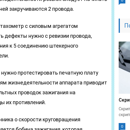
0
 ней закручиваются 2 провода.
П
т тахометр с силовым агрегатом
ь дефекты нужно с ревизии провода,
ния к 5 соединению штекерного
ели.
т нужно протестировать печатную плату
иям жизнедеятельности аппарата приводит
ьтных проводок зажигания на
Скри
ы их противлений.
Скрип
скрип
чника о скорости круговращения
0
яется бобина зажигания, которая