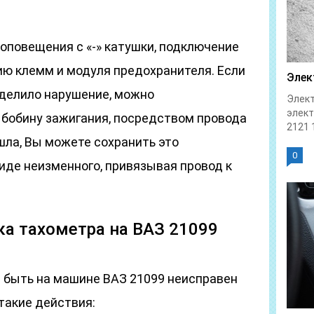
оповещения с «-» катушки, подключение
ию клемм и модуля предохранителя. Если
Элек
еделило нарушение, можно
Элект
элек
бобину зажигания, посредством провода
2121 1
шла, Вы можете сохранить это
0
иде неизменного, привязывая провод к
ка тахометра на ВАЗ 21099
 быть на машине ВАЗ 21099 неисправен
такие действия: