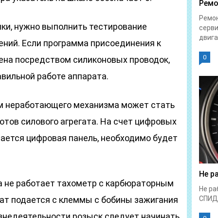
Ремо
Ремон
мки, нужно выполнить тестирование
серви
двига
ений. Если программа присоединения к
0
ена посредством силиконовых проводок,
авильной работе аппарата.
ом неработающего механизма может стать
тов силового агрегата. На счет цифровых
мается цифровая панель, необходимо будет
Не р
а не работает тахометр с карбюраторным
Не ра
гат подается с клеммы с бобины зажигания
СПИД
изнедеятельности розыск следует начинать