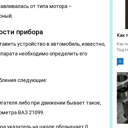
авливалась от типа мотора –
рный.
ости прибора
Как 
тавить устройство в автомобиль, известно,
Как п
Подтя
ппарата необходимо определить его
0
бления следующие:
игателя либо при движении бывает такое,
ометра ВАЗ 21099.
а указатель на шкале обозначает 0.