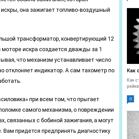
 искры, она зажигает топливо-воздушный
ольшой трансформатор, конвертирующий 12
ом моторе искра создается дважды за 1
тывая, что механизм устанавливает число
но отклоняет индикатор. А сам тахометр по
Как 
аботать.
Как с
рейке
силовика» при всем том, что прыгает
0
 поломке самого механизма, о повреждении
х, связанных с бобиной зажигания, а могут
е. Вам придется предпринять диагностику