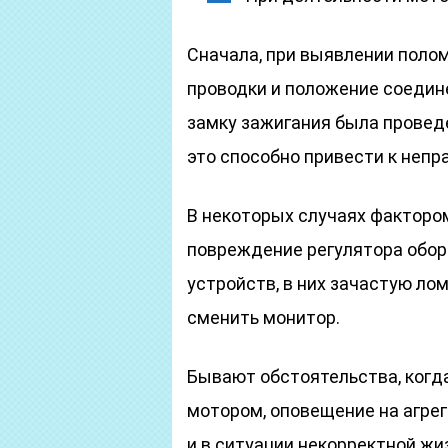
Сначала, при выявлении поло
проводки и положение соедин
замку зажигания была провед
это способно привести к непр
В некоторых случаях фактор
повреждение регулятора оборо
устройств, в них зачастую ло
сменить монитор.
Бывают обстоятельства, когд
мотором, оповещение на агре
и в ситуации некорректной ж