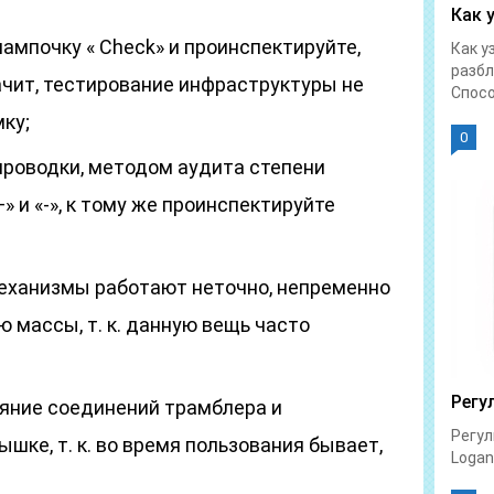
Как 
ампочку « Check» и проинспектируйте,
Как у
разбл
значит, тестирование инфраструктуры не
Спосо
ку;
0
 проводки, методом аудита степени
» и «-», к тому же проинспектируйте
механизмы работают неточно, непременно
 массы, т. к. данную вещь часто
Регу
яние соединений трамблера и
Регул
ышке, т. к. во время пользования бывает,
Logan 