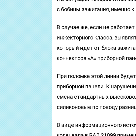
с бобины зажигания, именно к
В случае же, если не работае
инжекторного класса, выявлят
который идет от блока зажига
коннектора «А» приборной пан
При поломке этой линии буде
приборной панели. К нарушен
смена стандартных высоковол
силиконовые по поводу разниц
В виде информационного исто
коленвала в ВАЗ 21099 примен