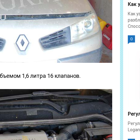
Как 
Как у
разбл
Спосо
0
бъемом 1,6 литра 16 клапанов.
Регу
Регул
Logan 