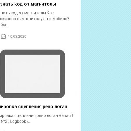
узнать код от магнитолы
знать код от магнитолы Как
окировать магнитолу автомобиля?
бы...
10.03.2020
лировка сцепления рено логан
ировка сцепления рено логан Renault
№2 › Logbook ›...