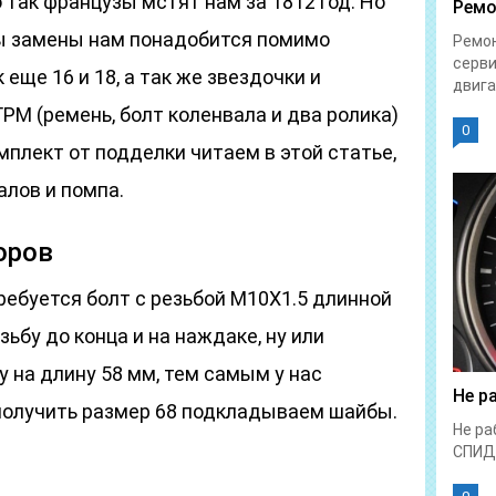
 так французы мстят нам за 1812 год. Но
Ремо
ры замены нам понадобится помимо
Ремон
серви
еще 16 и 18, а так же звездочки и
двига
РМ (ремень, болт коленвала и два ролика)
0
мплект от подделки читаем в этой статье,
алов и помпа.
оров
ебуется болт с резьбой М10Х1.5 длинной
ьбу до конца и на наждаке, ну или
 на длину 58 мм, тем самым у нас
Не р
 получить размер 68 подкладываем шайбы.
Не ра
СПИД