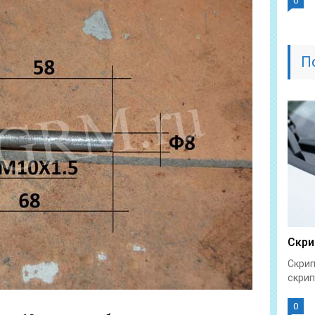
0
П
Скри
Скрип
скрип
0