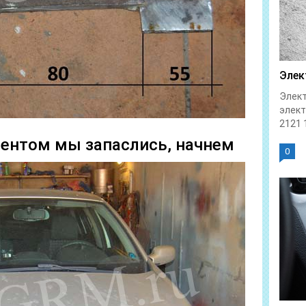
Элек
Элект
элек
2121 1
ментом мы запаслись, начнем
0