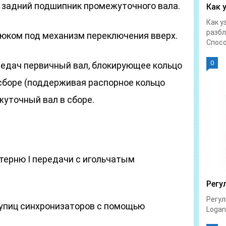
задний подшипник промежуточного вала.
Как 
Как у
разбл
люком под механизм переключения вверх.
Спосо
0
редач первичный вал, блокирующее кольцо
 сборе (поддерживая распорное кольцо
жуточный вал в сборе.
терню I передачи с игольчатым
Регу
Регул
упиц синхронизаторов с помощью
Logan 