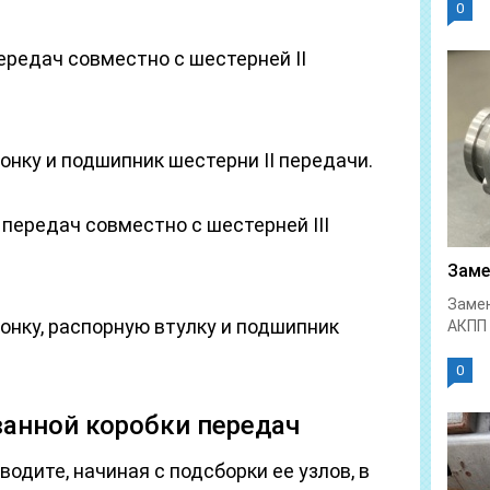
0
передач совместно с шестерней II
онку и подшипник шестерни II передачи.
V передач совместно с шестерней III
Заме
Замен
онку, распорную втулку и подшипник
АКПП 
0
анной коробки передач
одите, начиная с подсборки ее узлов, в