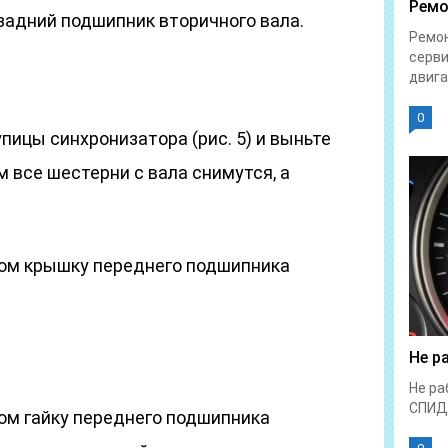
Ремо
задний подшипник вторичного вала.
Ремон
серви
двига
0
пицы синхронизатора (рис. 5) и выньте
м все шестерни с вала снимутся, а
ом крышку переднего подшипника
Не р
Не ра
СПИД
м гайку переднего подшипника