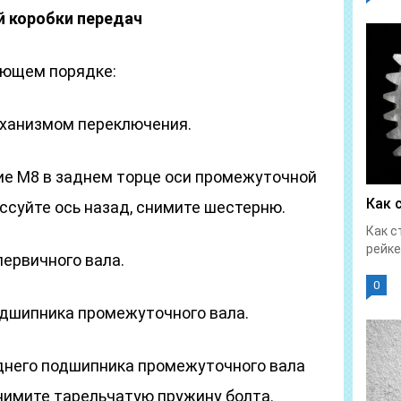
й коробки передач
ующем порядке:
еханизмом переключения.
ие М8 в заднем торце оси промежуточной
Как 
ссуйте ось назад, снимите шестерню.
Как с
рейке
ервичного вала.
0
дшипника промежуточного вала.
днего подшипника промежуточного вала
снимите тарельчатую пружину болта.