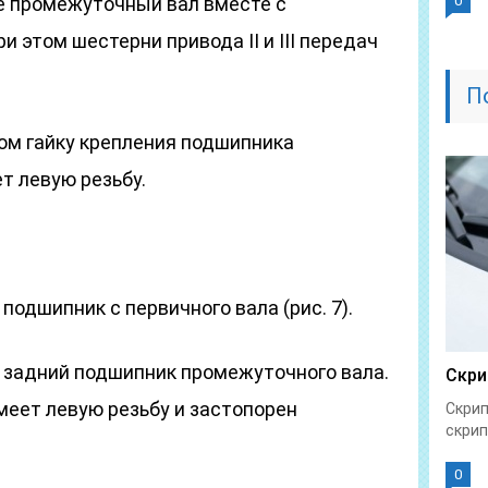
е промежуточный вал вместе с
0
и этом шестерни привода II и III передач
П
м гайку крепления подшипника
т левую резьбу.
одшипник с первичного вала (рис. 7).
задний подшипник промежуточного вала.
Скри
меет левую резьбу и застопорен
Скрип
скрип
0