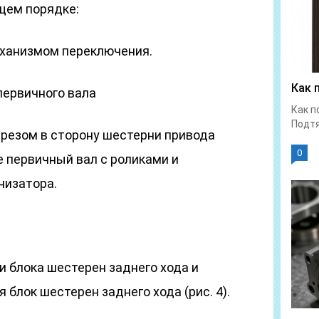
щем порядке:
еханизмом переключения.
Как 
ервичного вала
Как п
Подтя
резом в сторону шестерни привода
0
 первичный вал с роликами и
низатора.
 блока шестерен заднего хода и
 блок шестерен заднего хода (рис. 4).