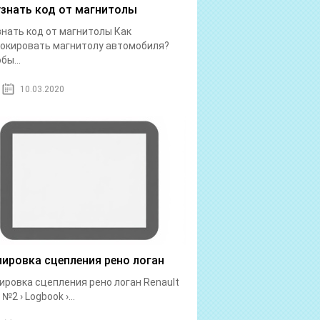
узнать код от магнитолы
знать код от магнитолы Как
окировать магнитолу автомобиля?
бы...
10.03.2020
лировка сцепления рено логан
ировка сцепления рено логан Renault
№2 › Logbook ›...