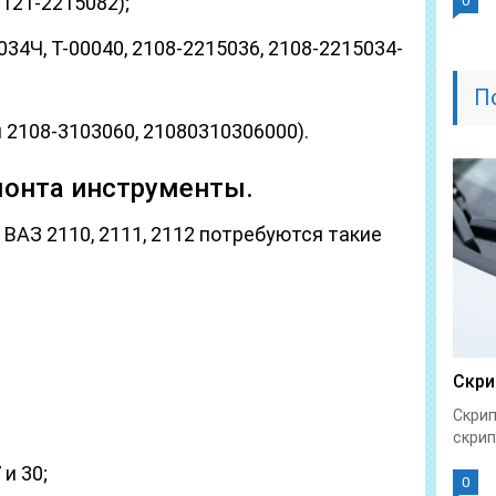
2121-2215082);
0
034Ч, T-00040, 2108-2215036, 2108-2215034-
П
 2108-3103060, 21080310306000).
онта инструменты.
 ВАЗ 2110, 2111, 2112 потребуются такие
Скри
Скрип
скрип
 и 30;
0