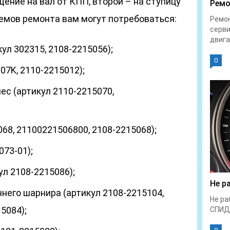
ние на вал от КПП, второй – на ступицу
Ремо
ъемов ремонта вам могут потребоваться:
Ремон
серви
двига
ул 302315, 2108-2215056);
0
07K, 2110-2215012);
ес (артикул 2110-2215070,
068, 21100221506800, 2108-2215068);
073-01);
л 2108-2215086);
Не р
него шарнира (артикул 2108-2215104,
Не ра
5084);
СПИД