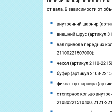
Первый шарнир передает враще
от вала. В зависимости от об
внутренний шарнир (артик
внешний шрус (артикул 31
вал привода передних кол
21100221507000);
чехол (артикул 2110-2215
буфер (артикул 2108-2215
фиксатор шарнира (артику
стопорное кольцо внутрен
21080221510400, 2121-221