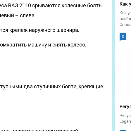
Как 
уса ВАЗ 2110 срываются колесные болты
Как у
левый – слева.
разбл
Спосо
тся крепеж наружного шарнира.
0
омкратить машину и снять колесо.
ступными два ступичных болта, крепящие
Регу
Регул
Logan 
тяг, делается это монтировкой.