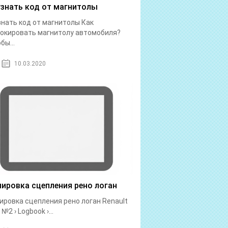
узнать код от магнитолы
знать код от магнитолы Как
окировать магнитолу автомобиля?
бы...
10.03.2020
лировка сцепления рено логан
ировка сцепления рено логан Renault
№2 › Logbook ›...