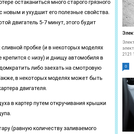
артере остаканиться много старого грязного
с новым и ухудшит его полезные свойства.
той двигатель 5-7 минут, этого будит
Элек
Элект
 сливной пробке (и в некоторых моделях
элек
2121 1
 крепится с низу) и днищу автомобиля в
0
домкратить либо заехать на смотровую
 Также, в некоторых моделях может быть
картера двигателя.
уха в картер путем откручивания крышки
щупа.
ару (равную количеству заливаемого