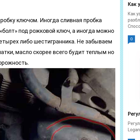
Как 
Как у
робку ключом. Иногда сливная пробка
разбл
Спосо
«болт» под рожковой ключ, а иногда можно
0
етырех либо шестигранника. Не забываем
атки, масло скорее всего будит теплым но
орожность.
Регу
Регул
Logan 