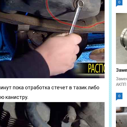
0
Заме
Замен
АКПП 
нут пока отработка стечет в тазик либо
0
ю канистру.