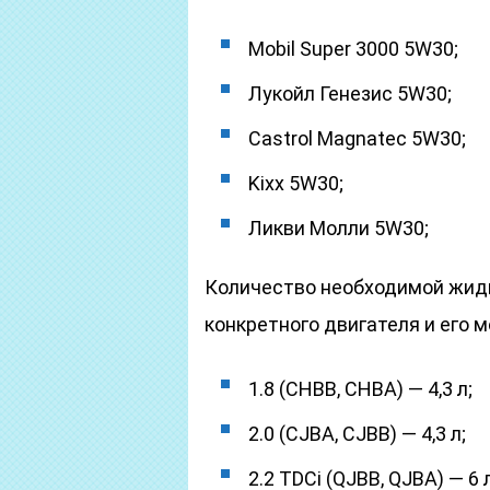
Mobil Super 3000 5W30;
Лукойл Генезис 5W30;
Castrol Magnatec 5W30;
Kixx 5W30;
Ликви Молли 5W30;
Количество необходимой жидк
конкретного двигателя и его 
1.8 (CHBB, CHBA) — 4,3 л;
2.0 (CJBA, CJBB) — 4,3 л;
2.2 TDCi (QJBB, QJBA) — 6 л