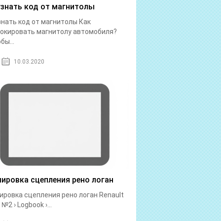
узнать код от магнитолы
знать код от магнитолы Как
окировать магнитолу автомобиля?
бы...
10.03.2020
лировка сцепления рено логан
ировка сцепления рено логан Renault
№2 › Logbook ›...