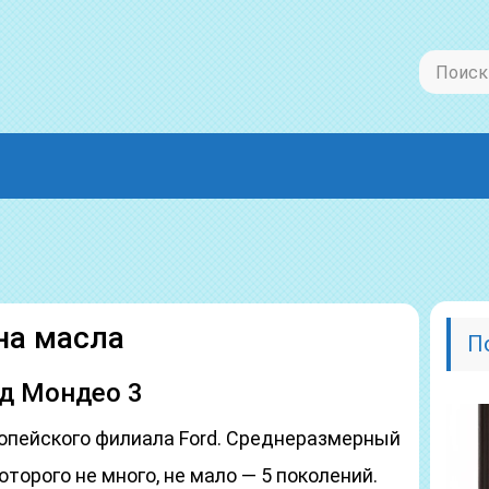
на масла
П
д Мондео 3
ропейского филиала Ford. Среднеразмерный
торого не много, не мало — 5 поколений.