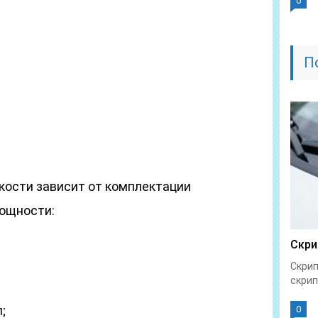
0
П
ости зависит от комплектации
мощности:
Скри
Скрип
скрип
;
0