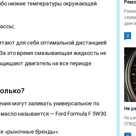
Ремо
ибо низкие температуры окружающей
Ремон
серви
двига
ассы;
0
итают для себя оптимальной дистанцией
. За это время смазывающая жидкость не
защищают двигатель на все периоде
колько?
ения могут заливать универсальное по
Не р
 масло называется — Ford Formula F 5W30.
Не ра
СПИД
ие «рыночные бренды»: