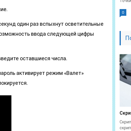
Точки
ие.
0
секунд один раз вспыхнут осветительные
 возможность ввода следующей цифры
П
ведите оставшиеся числа.
ароль активирует режим «Валет»
локируется.
Скри
Скрип
скрип