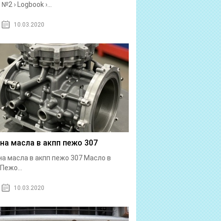
№2 › Logbook ›...
10.03.2020
на масла в акпп пежо 307
а масла в акпп пежо 307 Масло в
Пежо...
10.03.2020