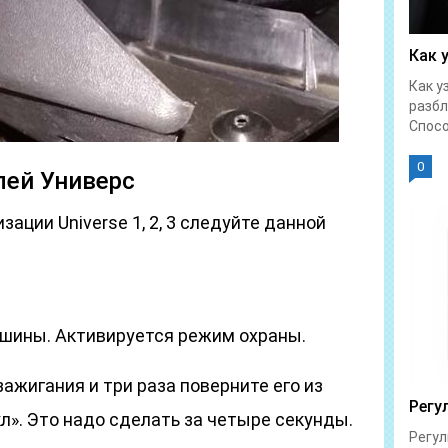
Как 
Как у
разбл
Спосо
0
лей Универс
зации Universe 1, 2, 3 следуйте данной
шины. Активируется режим охраны.
зажигания и три раза поверните его из
Регу
л». Это надо сделать за четыре секунды.
Регул