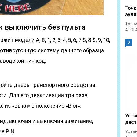
Точк
ауди
Точки
ак выключить без пульта
AUDI 
одели A, B, 1, 2, 3, 4, 5, 6, 7 S, 8 S, 9, 10,
0
i. Противоугонную систему данного образца
аводской пин код.
ойте дверь транспортного средства.
и. Для его деактивации три раза
е из «Выкл» в положение «Вкл».
Уста
нд, включая и выключая зажигание,
даст
е PIN.
Устан