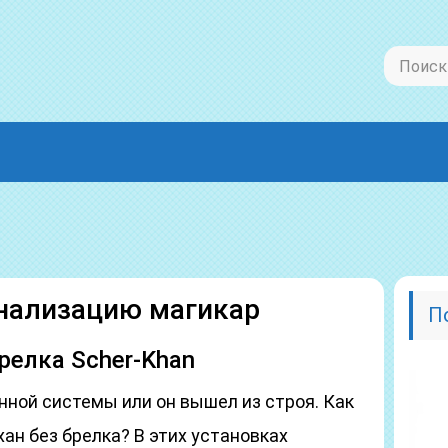
нализацию магикар
П
релка Scher-Khan
нной системы или он вышел из строя. Как
н без брелка? В этих установках