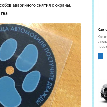
обов аварийного снятия с охраны,
тва.
Как 
Как о
отклю
проце
0