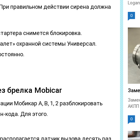
Logan 
При правильном действии сирена должна
0
стартера снимется блокировка.
алет» охранной системы Универсал.
остоянно.
з брелка Mobicar
Заме
Замен
ции Мобикар А, В, 1, 2 разблокировать
АКПП 
-кода. Для этого.
0
е располагается датчик вызова десять раз.