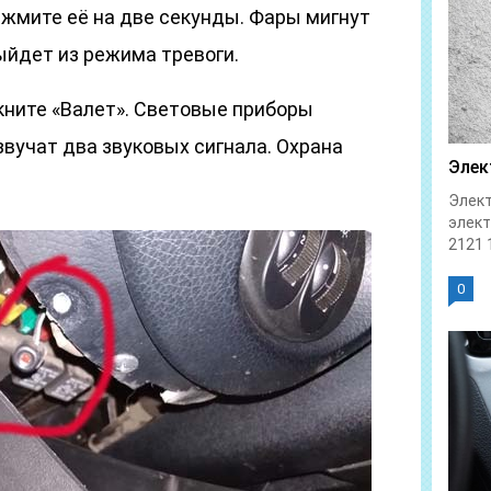
зажмите её на две секунды. Фары мигнут
ыйдет из режима тревоги.
икните «Валет». Световые приборы
вучат два звуковых сигнала. Охрана
Элек
Элект
элек
2121 1
0