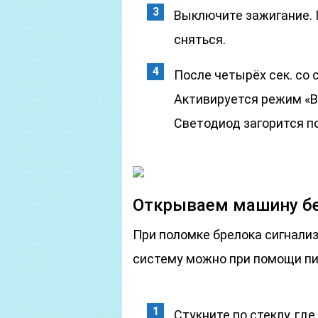
Выключите зажигание. 
сняться.
После четырёх сек. со 
Активируется режим «В
Светодиод загорится п
Открываем машину бе
При поломке брелока сигнализа
систему можно при помощи пин
Стукните по стеклу, гд