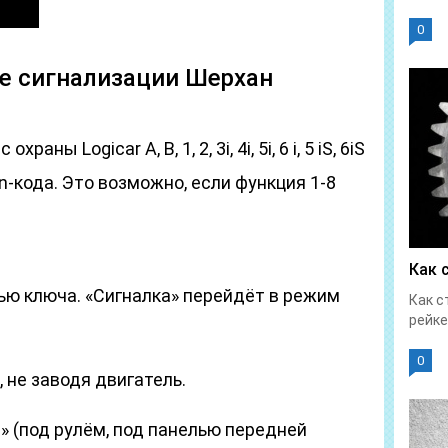
0
е сигнализации Шерхан
ны Logicar A, B, 1, 2, 3i, 4i, 5i, 6 i, 5 iS, 6iS
in-кода. Это возможно, если функция 1-8
Как 
ью ключа. «Сигналка» перейдёт в режим
Как с
рейке
0
 не заводя двигатель.
» (под рулём, под панелью передней