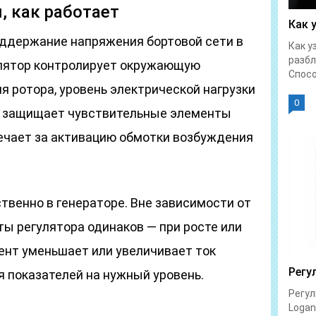
я, как работает
Как 
поддержание напряжения бортовой сети в
Как у
разбл
улятор контролирует окружающую
Спосо
я ротора, уровень электрической нагрузки
0
е защищает чувствительные элементы
вечает за активацию обмотки возбуждения
твенно в генераторе. Вне зависимости от
ы регулятора одинаков — при росте или
нт уменьшает или увеличивает ток
Регу
 показателей на нужный уровень.
Регул
Logan 