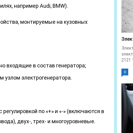
лях, например Audi, BMW).
ойства, монтируемые на кузовных
Элек
Элект
элек
2121 1
но входящие в состав генератора;
0
 узлом электрогенератора.
регулировкой по «+» и «-» (включаются в
ода), двух-, трех- и многоуровневые.