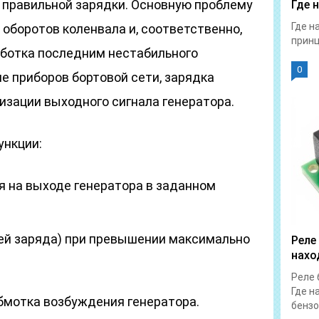
 правильной зарядки. Основную проблему
Где 
Где н
оборотов коленвала и, соответственно,
принц
аботка последним нестабильного
0
е приборов бортовой сети, зарядка
изации выходного сигнала генератора.
ункции:
 на выходе генератора в заданном
ей заряда) при превышении максимально
Реле
нахо
Реле 
Где н
бмотка возбуждения генератора.
бензо