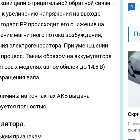
кции цепи отрицательной обратной связи –
0
т к увеличению напряжения на выходе
агодаря РР происходит его снижение на
П
ение магнитного потока возбуждения,
ия электрогенератора. При уменьшении
 процесс. Таким образом на аккумуляторе
которых моделях автомобилей до 14.8 В)
вращения вала.
личины на контактах АКБ выдача
уется полностью.
Скри
улятора.
Скрип
скрип
ьким признакам.