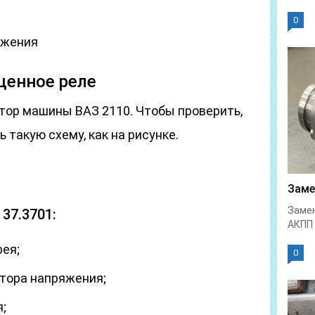
0
яжения
щенное реле
тор машины ВАЗ 2110. Чтобы проверить,
ь такую схему, как на рисунке.
Заме
Замен
37.3701:
АКПП 
рея;
0
ятора напряжения;
;