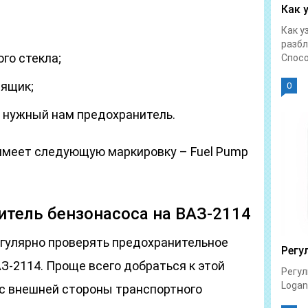
Как 
Как у
разбл
го стекла;
Спосо
 ящик;
0
я нужный нам предохранитель.
имеет следующую маркировку – Fuel Pump
тель бензонасоса на ВАЗ-2114
гулярно проверять предохранительное
Регу
З-2114. Проще всего добраться к этой
Регул
Logan 
ь с внешней стороны транспортного