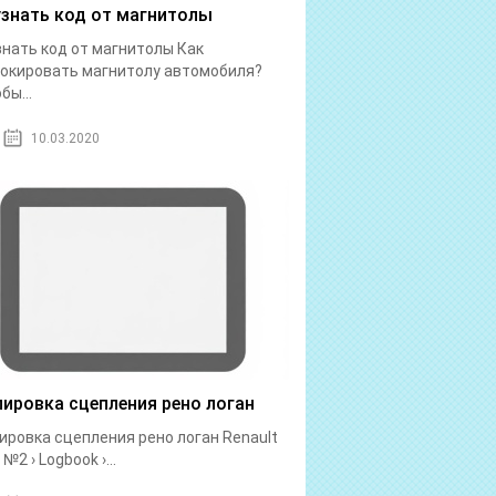
узнать код от магнитолы
знать код от магнитолы Как
окировать магнитолу автомобиля?
бы...
10.03.2020
лировка сцепления рено логан
ировка сцепления рено логан Renault
№2 › Logbook ›...