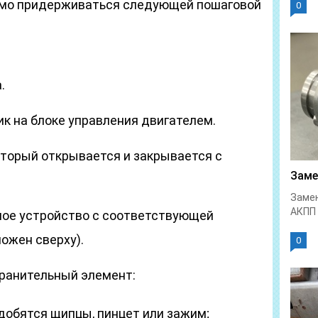
димо придерживаться следующей пошаговой
0
.
к на блоке управления двигателем.
оторый открывается и закрывается с
Заме
Замен
АКПП 
ное устройство с соответствующей
ожен сверху).
0
ранительный элемент:
добятся щипцы, пинцет или зажим;