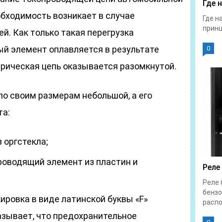
Где 
обходимость возникает в случае
Где н
принц
й. Как только такая перегрузка
ый элемент оплавляется в результате
0
трическая цепь оказывается разомкнутой.
о своим размерам небольшой, а его
та:
 оргстекла;
роводящий элемент из пластин и
Реле
;
Реле 
бензо
ировка в виде латинской буквы «F»
распо
азывает, что предохранительное