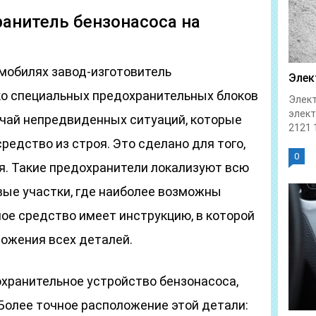
ранитель бензонасоса на
мобилях завод-изготовитель
Элек
ко специальных предохранительных блоков
Элект
элек
учай непредвиденных ситуаций, которые
2121 1
редство из строя. Это сделано для того,
0
я. Такие предохранители локализуют всю
вые участки, где наиболее возможны
ое средство имеет инструкцию, в которой
ожения всех деталей.
охранительное устройство бензонасоса,
Более точное расположение этой детали: