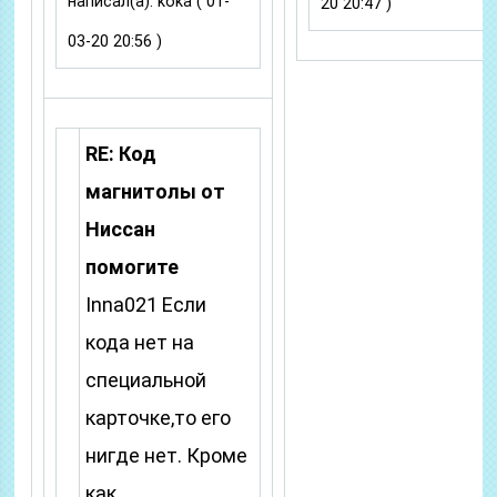
написал(а): koka ( 01-
20 20:47 )
03-20 20:56 )
RE: Код
магнитолы от
Ниссан
помогите
Inna021 Если
кода нет на
специальной
карточке,то его
нигде нет. Кроме
как