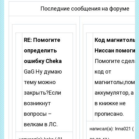
Последние сообщения на форуме
RE: Помогите
Код магнитолы
определить
Ниссан помогит
ошибку Cheka
Помогите сдела
GaG Ну думаю
код от
тему можно
магнитолы,поме
закрыть?Если
аккумулятор, а 
возникнут
в книжке не
вопросы –
прописано.
велкам в ЛС.
написал(а): Inna021 ( 0