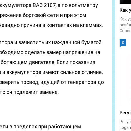
аккумулятора ВАЗ 2107, а по вольтметру
Как 
ряжение бортовой сети и при этом
Как у
чевидно причина в контактах на клеммах.
разбл
Спосо
тора и зачистить их наждачной бумагой.
0
еобходимо сделать замер напряжение на
аботающем двигателе. Если показания
 и аккумуляторе имеют сильное отличие,
оверить провод, идущий от генератора до
 то он подлежит замене.
Регу
Регул
сети в пределах при работающем
Logan 