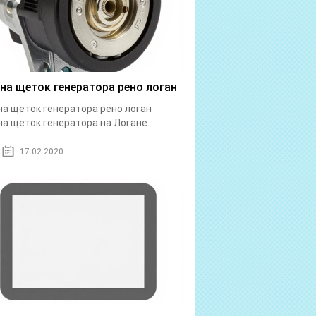
на щеток генератора рено логан
а щеток генератора рено логан
а щеток генератора на Логане...
17.02.2020