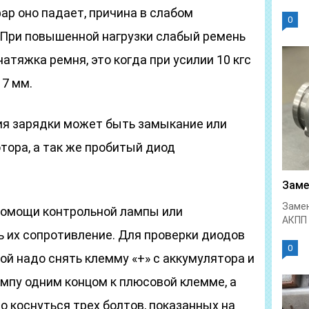
фар оно падает, причина в слабом
0
 При повышенной нагрузки слабый ремень
атяжка ремня, это когда при усилии 10 кгс
17 мм.
ия зарядки может быть замыкание или
тора, а так же пробитый диод
Заме
Замен
помощи контрольной лампы или
АКПП 
ь их сопротивление. Для проверки диодов
0
й надо снять клемму «+» с аккумулятора и
мпу одним концом к плюсовой клемме, а
 коснуться трех болтов, показанных на