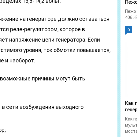
еделах 13,6-14,2 вольт.
Пежо
Пежо 
406 › 
яжение на генераторе должно оставаться
ся реле-регулятором, которое в
0
яет напряжение цепи генератора. Если
стимого уровня, ток обмотки повышается,
 и наоборот.
, возможные причины могут быть
Как 
в в сети возбуждения выходного
гене
Как п
мульт
ор;
моста.