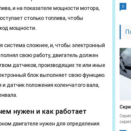
0
лива, и на показателе мощности мотора,
поступает столько топлива, чтобы
ход мощности.
П
я система сложнее, и, чтобы электронный
ыполнял свою работу, двигатель должен
вом датчиков, производящих те или иные
лектронный блок выполняет свою функцию.
 и датчик положения коленчатого вала,
енвала.
Скри
чем нужен и как работает
Скрип
скрип
рном двигателе нужен для определения