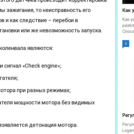
ы зажигания, то неисправность его
Как 
в и как следствие – перебои в
Как у
разбл
тановки или же невозможность запуска.
Спосо
0
коленвала являются:
 сигнал «Check engine»;
гателя;
отора при разных режимах;
ателя мощности мотора без видимых
Регу
 появляется детонация мотора.
Регул
Logan 