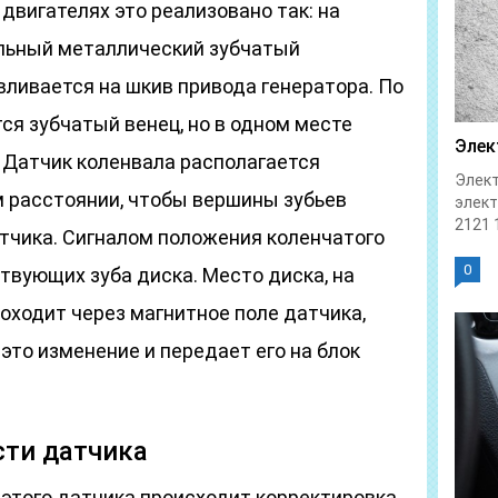
двигателях это реализовано так: на
льный металлический зубчатый
вливается на шкив привода генератора. По
ся зубчатый венец, но в одном месте
Элек
 Датчик коленвала располагается
Элект
м расстоянии, чтобы вершины зубьев
элек
2121 1
атчика. Сигналом положения коленчатого
0
твующих зуба диска. Место диска, на
оходит через магнитное поле датчика,
это изменение и передает его на блок
сти датчика
 этого датчика происходит корректировка