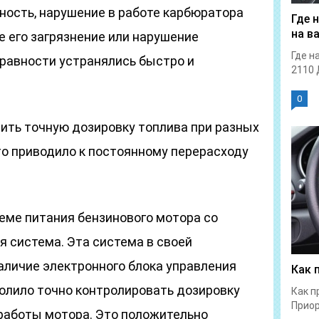
ость, нарушение в работе карбюратора
Где 
на в
е его загрязнение или нарушение
Где н
правности устранялись быстро и
2110 
0
чить точную дозировку топлива при разных
то приводило к постоянному перерасходу
еме питания бензинового мотора со
 система. Эта система в своей
аличие электронного блока управления
Как 
волило точно контролировать дозировку
Как п
Приор
 работы мотора. Это положительно