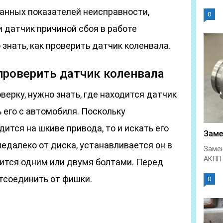
данных показателей неисправности,
0
и датчик причиной сбоя в работе
 знать, как проверить датчик коленвала.
 проверить датчик коленвала
верку, нужно знать, где находится датчик
 его с автомобиля. Поскольку
ится на шкиве привода, то и искать его
Заме
недалеко от диска, устанавливается он в
Замен
АКПП 
пится одним или двумя болтами. Перед
тсоединить от фишки.
0