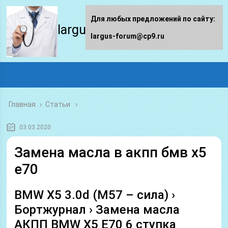
Для любых предложений по сайту:
largus-forum.ru
largus-forum@cp9.ru
Главная
›
Статьи
03.03.2020
Замена масла в акпп бмв х5
е70
BMW X5 3.0d (M57 – сила) ›
Бортжурнал › Замена масла
АКПП BMW X5 E70 6 ступка