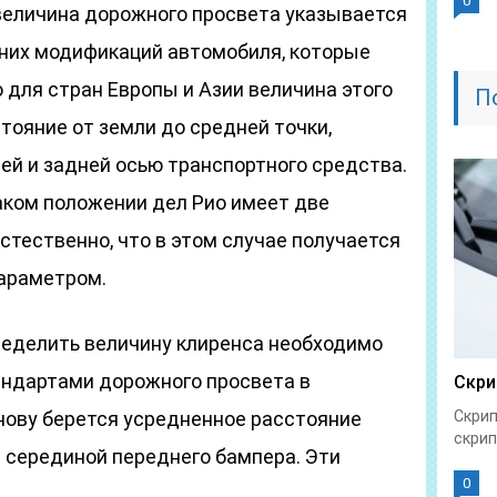
0
 величина дорожного просвета указывается
нних модификаций автомобиля, которые
для стран Европы и Азии величина этого
П
тояние от земли до средней точки,
й и задней осью транспортного средства.
таком положении дел Рио имеет две
стественно, что в этом случае получается
араметром.
еделить величину клиренса необходимо
ндартами дорожного просвета в
Скри
нову берется усредненное расстояние
Скрип
скрип
 серединой переднего бампера. Эти
0