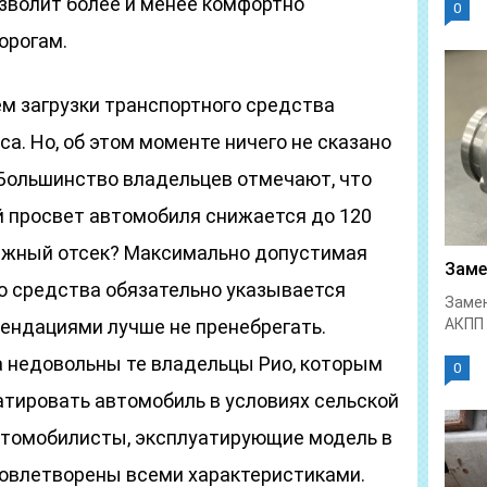
озволит более и менее комфортно
0
орогам.
ем загрузки транспортного средства
а. Но, об этом моменте ничего не сказано
 Большинство владельцев отмечают, что
й просвет автомобиля снижается до 120
гажный отсек? Максимально допустимая
Заме
го средства обязательно указывается
Замен
ендациями лучше не пренебрегать.
АКПП 
а недовольны те владельцы Рио, которым
0
атировать автомобиль в условиях сельской
втомобилисты, эксплуатирующие модель в
удовлетворены всеми характеристиками.