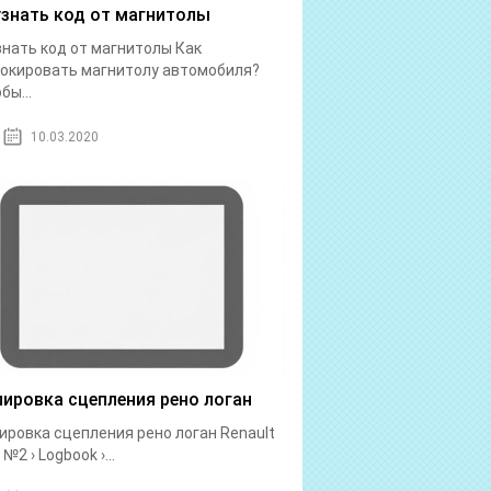
узнать код от магнитолы
знать код от магнитолы Как
окировать магнитолу автомобиля?
бы...
10.03.2020
лировка сцепления рено логан
ировка сцепления рено логан Renault
№2 › Logbook ›...