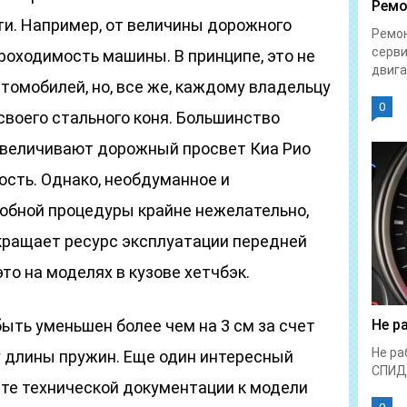
Ремо
и. Например, от величины дорожного
Ремон
серви
роходимость машины. В принципе, это не
двига
втомобилей, но, все же, каждому владельцу
0
своего стального коня. Большинство
увеличивают дорожный просвет Киа Рио
ость. Однако, необдуманное и
обной процедуры крайне нежелательно,
окращает ресурс эксплуатации передней
то на моделях в кузове хетчбэк.
ыть уменьшен более чем на 3 см за счет
Не р
Не ра
 длины пружин. Еще один интересный
СПИД
нте технической документации к модели