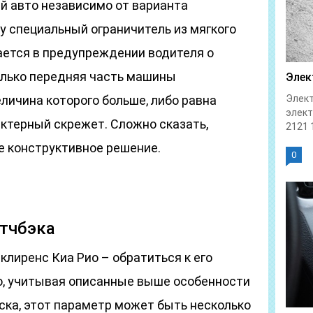
й авто независимо от варианта
у специальный ограничитель из мягкого
ается в предупреждении водителя о
только передняя часть машины
Элек
личина которого больше, либо равна
Элект
элек
актерный скрежет. Сложно сказать,
2121 1
е конструктивное решение.
0
етчбэка
клиренс Киа Рио – обратиться к его
о, учитывая описанные выше особенности
ска, этот параметр может быть несколько