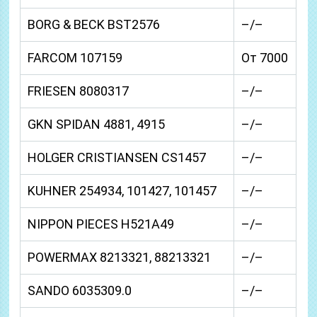
BORG & BECK BST2576
–/–
FARCOM 107159
От 7000
FRIESEN 8080317
–/–
GKN SPIDAN 4881, 4915
–/–
HOLGER CRISTIANSEN CS1457
–/–
KUHNER 254934, 101427, 101457
–/–
NIPPON PIECES H521A49
–/–
POWERMAX 8213321, 88213321
–/–
SANDO 6035309.0
–/–