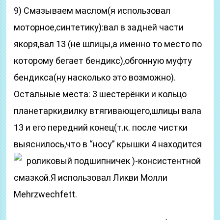
9) Смазываем маслом(я использовал
моторное,синтетику):вал в задней части
якоря,вал 13 (не шлицы,а именно то место по
которому бегает бендикс),обгонную муфту
бендикса(ну насколько это возможно).
Остальные места: 3 шестерёнки и кольцо
планетарки,вилку втягивающего,шлицы вала
13 и его передний конец(т.к. после чистки
выяснилось,что в “носу” крышки 4 находится
роликовый подшипничек
)-консистентной
смазкой.Я использовал Ликви Молли
Mehrzwechfett.