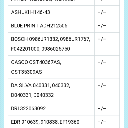
ASHUKI H146-43
–/–
BLUE PRINT ADH212506
–/–
BOSCH 0986JR1332, 0986UR1767,
–/–
F042201000, 0986025750
CASCO CST40367AS,
–/–
CST35309AS
DA SILVA 040331, 040332,
–/–
D040331, D040332
DRI 322063092
–/–
EDR 910639, 910838, EF19360
–/–