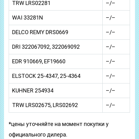
TRW LRS02281
–/–
WAI 33281N
–/–
DELCO REMY DRS0669
–/–
DRI 322067092, 322069092
–/–
EDR 910669, EF19660
–/–
ELSTOCK 25-4347, 25-4364
–/–
KUHNER 254934
–/–
TRW LRS02675, LRS02692
–/–
*цены уточняйте на момент покупки у
официального дилера.