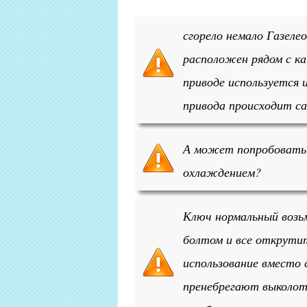
сгорело немало Газеле
расположен рядом с ка
приводе используется 
привода происходит с
А может попробовать 
охлаждением?
Ключ нормальный возь
болтом и все открути
использование вместо
пренебрегают выколот