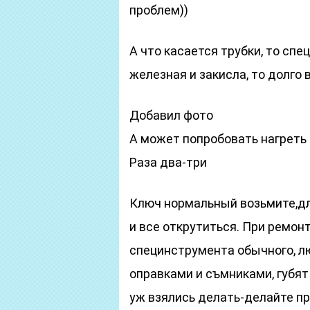
проблем))
А что касается трубки, то спе
железная и закисла, то долго 
Добавил фото
А может попробовать нагреть
Раза два-три
Ключ нормальный возьмите,дл
и все открутиться. При ремон
специнструмента обычного, л
оправками и съмниками, губят 
уж взялись делать-делайте п