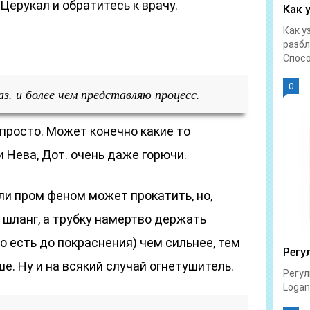
Церукал и обратитесь к врачу.
Как 
Как у
разбл
Спосо
0
раз, и более чем представляю процесс.
просто. Может конечно какие то
 Нева, Дот. очень даже горючи.
или пром феном может прокатить, но,
 шланг, а трубку намертво держать
о есть до покраснения) чем сильнее, тем
Регу
е. Ну и на всякий случай огнетушитель.
Регул
Logan 