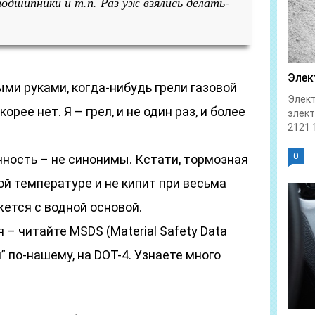
подшипники и т.п. Раз уж взялись делать-
Элек
ыми руками, когда-нибудь грели газовой
Элект
рее нет. Я – грел, и не один раз, и более
элек
2121 1
0
ичность – не синонимы. Кстати, тормозная
ой температуре и не кипит при весьма
жется с водной основой.
 – читайте MSDS (Material Safety Data
” по-нашему, на DOT-4. Узнаете много