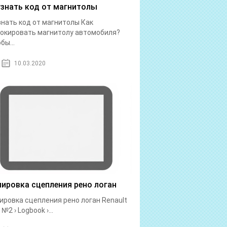
узнать код от магнитолы
знать код от магнитолы Как
окировать магнитолу автомобиля?
бы...
10.03.2020
лировка сцепления рено логан
ировка сцепления рено логан Renault
№2 › Logbook ›...