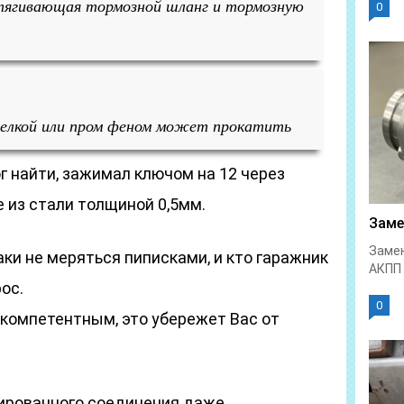
стягивающая тормозной шланг и тормозную
0
орелкой или пром феном может прокатить
г найти, зажимал ключом на 12 через
е из стали толщиной 0,5мм.
Заме
Замен
таки не меряться пиписками, и кто гаражник
АКПП 
ос.
0
 компетентным, это убережет Вас от
дированного соединения даже