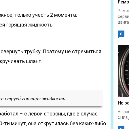
Ремо
Ремон
жное, только учесть 2 момента:
серви
двига
ей горящая жидкость.
0
свернуть трубку. Поэтому не стремиться
ткручивать шланг.
е струей горящая жидкость.
Не р
Не ра
работал – с левой стороны, где в случае
СПИД
0-ти минут, она открутилась без каких-либо