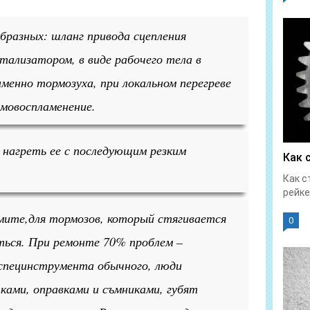
образных: шланг привода сцепления
тализатором, в виде рабочего тела в
именно тормозуха, при локальном перегреве
амовоспламенение.
нагреть ее с последующим резким
Как 
Как с
рейке
мите,для тормозов, который стягивается
0
ться. При ремонте 70% проблем –
 специнструмента обычного, люди
ками, оправками и съмниками, губят