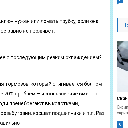
0
ц.ключ нужен или ломать трубку, если она
П
всё равно не проживёт.
 ее с последующим резким охлаждением?
я тормозов, который стягивается болтом
те 70% проблем – использование вместо
Скри
юди пренебрегают выколотками,
Скрип
резьбу,грани, крошат подшипники и т.п. Раз
скрип
равильно
0