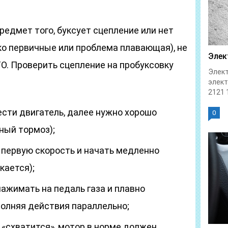
редмет того, буксует сцепление или нет
ко первичные или проблема плавающая), не
Элек
ТО. Проверить сцепление на пробуксовку
Элект
элек
2121 1
ести двигатель, далее нужно хорошо
0
ный тормоз);
 первую скорость и начать медленно
кается);
нажимать на педаль газа и плавно
полняя действия параллельно;
е «схватится», мотор в норме должен