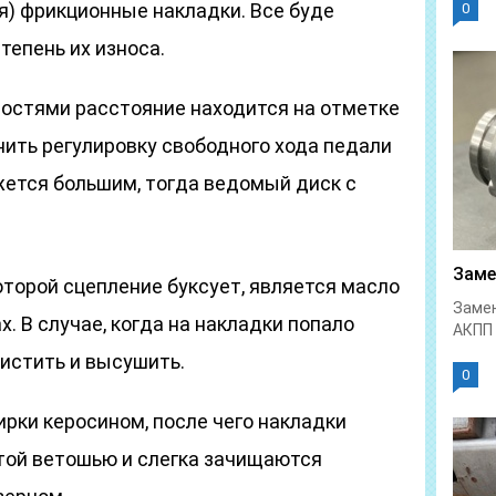
) фрикционные накладки. Все буде
0
степень их износа.
остями расстояние находится на отметке
ить регулировку свободного хода педали
жется большим, тогда ведомый диск с
Заме
оторой сцепление буксует, является масло
Замен
. В случае, когда на накладки попало
АКПП 
чистить и высушить.
0
рки керосином, после чего накладки
той ветошью и слегка зачищаются