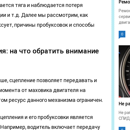
Ремо
ается тяга и наблюдается потеря
Ремон
и и т.д. Далее мы рассмотрим, как
серви
двига
ксует, причины пробуксовок и способы
0
я: на что обратить внимание
ыше, сцепление позволяет передавать и
момента от маховика двигателя на
том ресурс данного механизма ограничен.
Не р
Не ра
цепления и его пробуксовки является
СПИД
 Например, водитель включает передачу