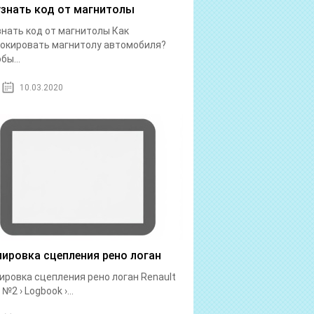
узнать код от магнитолы
знать код от магнитолы Как
окировать магнитолу автомобиля?
бы...
10.03.2020
лировка сцепления рено логан
ировка сцепления рено логан Renault
№2 › Logbook ›...