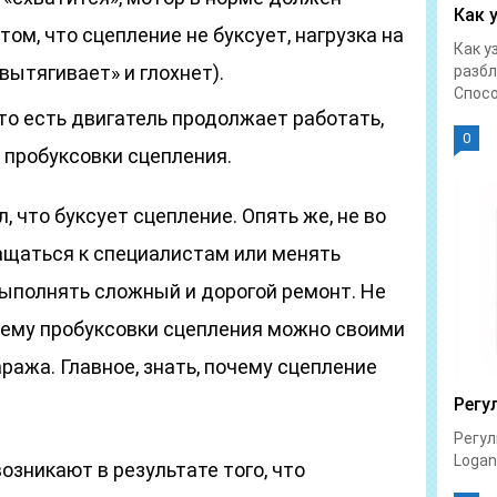
Как 
 том, что сцепление не буксует, нагрузка на
Как у
вытягивает» и глохнет).
разбл
Спосо
 то есть двигатель продолжает работать,
0
 пробуксовки сцепления.
 что буксует сцепление. Опять же, не во
ащаться к специалистам или менять
выполнять сложный и дорогой ремонт. Не
блему пробуксовки сцепления можно своими
ража. Главное, знать, почему сцепление
Регу
Регул
Logan 
озникают в результате того, что