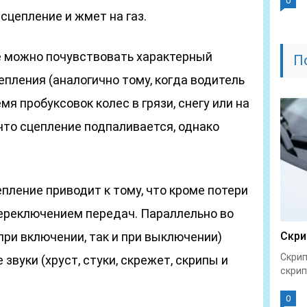
0
 сцепление и жмет на газ.
не можно почувствовать характерный
П
епления (аналогично тому, когда водитель
я пробуксовок колес в грязи, снегу или на
 что сцепление подпаливается, однако
ление приводит к тому, что кроме потери
переключением передач. Параллельно во
при включении, так и при выключении)
Скри
Скрип
звуки (хруст, стуки, скрежет, скрипы и
скрип
0