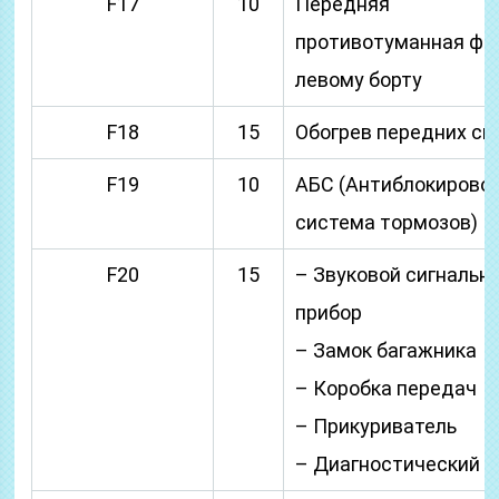
F17
10
Передняя
противотуманная фа
левому борту
F18
15
Обогрев передних си
F19
10
АБС (Антиблокирово
система тормозов)
F20
15
– Звуковой сигнальн
прибор
– Замок багажника
– Коробка передач
– Прикуриватель
– Диагностический 