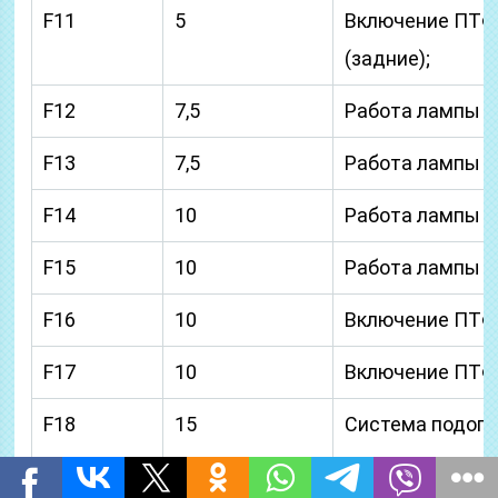
F11
5
Включение ПТФ
(задние);
F12
7,5
Работа лампы Б
F13
7,5
Работа лампы Б
F14
10
Работа лампы Д
F15
10
Работа лампы Д
F16
10
Включение ПТФ
F17
10
Включение ПТФ
F18
15
Система подогр
водительского 