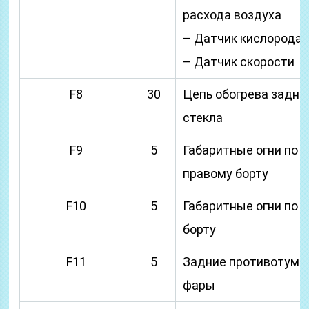
расхода воздуха
– Датчик кислорода 
– Датчик скорости
F8
30
Цепь обогрева задне
стекла
F9
5
Габаритные огни по
правому борту
F10
5
Габаритные огни по 
борту
F11
5
Задние противотума
фары