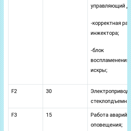
управляющий Д
-корректная ра
инжектора;
-блок
воспламенения
искры;
F2
30
Электропривод
стеклопдъемник
F3
15
Работа аварийн
оповещения;