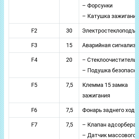
– Форсунки
– Катушка зажигани
F2
30
Электростеклоподъе
F3
15
Аварийная сигнализ
F4
20
– Стеклоочиститель
– Подушка безопасн
F5
7,5
Клемма 15 замка
зажигания
F6
7,5
Фонарь заднего хода
F7
7,5
– Клапан адсорбера
– Датчик массового