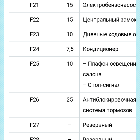
F21
15
Электробензонасос
F22
15
Центральный замок
F23
10
Дневные ходовые ог
F24
7,5
Кондиционер
F25
10
– Плафон освещения
салона
– Стоп-сигнал
F26
25
Антиблокировочная
система тормозов
F27
–
Резервный
F28
–
Резервный