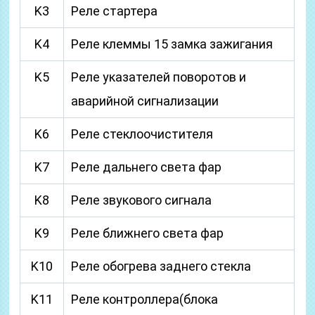
K3
Реле стартера
K4
Реле клеммы 15 замка зажигания
K5
Реле указателей поворотов и
аварийной сигнализации
K6
Реле стеклоочистителя
K7
Реле дальнего света фар
K8
Реле звукового сигнала
K9
Реле ближнего света фар
K10
Реле обогрева заднего стекла
K11
Реле контроллера(блока