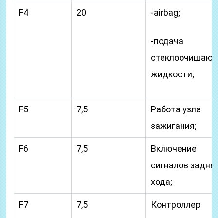
F4
20
-airbag;
-подача
стеклоочищаю
жидкости;
F5
7,5
Работа узла
зажигания;
F6
7,5
Включение
сигналов задне
хода;
F7
7,5
Контроллер