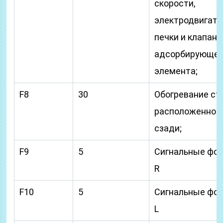
скорости,
электродвигате
печки и клапан
адсорбирующег
элемента;
F8
30
Обогревание сте
расположенног
сзади;
F9
5
Сигнальные фо
R
F10
5
Сигнальные фо
L