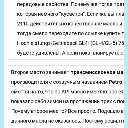
передовые свойства. Почему же тогда треть
которая немного “кусается”. Если же вы план
2110 действительно качественное масло и не
тогда смело переходите по ссылке купить тр
Hochleistungs-Getriebeoil GL4+(GL-4/GL-5) 75
будете удивлены. А если пока планируете сэ
Второе место занимает
трансмиссионное мас
производителя с созвучным названием
Petro-C
смотря на то, что по API масло имеет класс GL-5
показало себя зимой на протяжении трех с пол
Почему второе место? Все просто. Подошло вре
данного масла не оказалось. Поэтому решил по