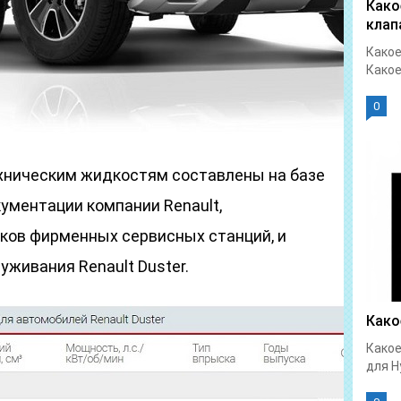
Како
клап
Какое
Какое
0
хническим жидкостям составлены на базе
ументации компании Renault,
ков фирменных сервисных станций, и
уживания Renault Duster.
Како
Какое
для Hy