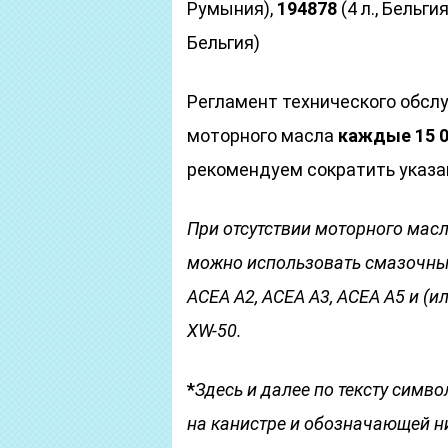
Румыния),
194878
(4 л., Бельгия
Бельгия)
Регламент технического обсл
моторного масла
каждые 15 00
рекомендуем сократить указа
При отсутствии моторного масл
можно использовать смазочные
ACEA A2, ACEA A3, ACEA A5 и (и
ХW-50.
*
Здесь и далее по тексту симво
на канистре и обозначающей н