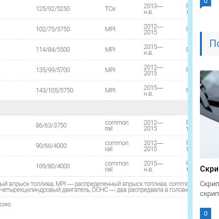
0
П
Скри
Скрип
скрип
0