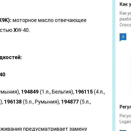
Как 
Как у
разбл
K9K):
моторное масло отвечающее
Спосо
остью
Х
W-40.
0
дкостей:
40
Румыния),
194849
(1 л., Бельгия),
196115
(4 л.,
),
196138
(5 л., Румыния),
194877
(5 л.,
Регу
Регул
Logan 
уживания предусматривает замену