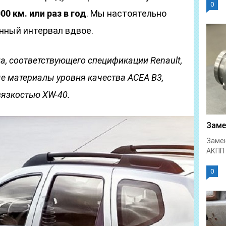
0
0 км. или раз в год
. Мы настоятельно
нный интервал вдвое.
а, соответствующего спецификации Renault,
 материалы уровня качества ACEA B3,
вязкостью ХW-40.
Заме
Замен
АКПП 
0