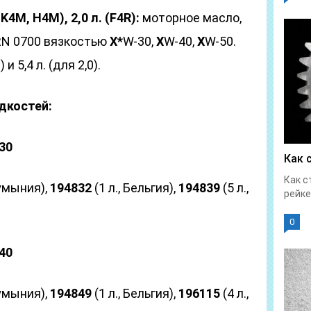
K4M, H4M), 2,0 л. (F4R):
моторное масло,
N 0700 вязкостью
Х*
W-30,
Х
W-40,
Х
W-50.
) и 5,4 л. (для 2,0).
дкостей:
30
Как 
Как с
Румыния),
194832
(1 л., Бельгия),
194839
(5 л.,
рейке
0
40
Румыния),
194849
(1 л., Бельгия),
196115
(4 л.,