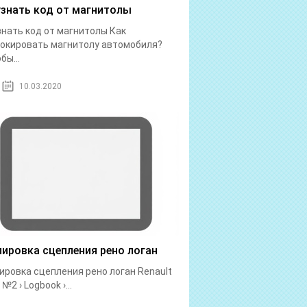
узнать код от магнитолы
знать код от магнитолы Как
окировать магнитолу автомобиля?
бы...
10.03.2020
лировка сцепления рено логан
ировка сцепления рено логан Renault
№2 › Logbook ›...