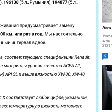
),
196138
(5 л., Румыния),
194877
(5 л.,
уживания предусматривает замену
Элек
0 км. или раз в год
. Мы настоятельно
Элект
элек
нный интервал вдвое.
2121 1
0
а, соответствующего спецификации Renault,
 материалы уровня качества ACEA A1,
ли) API SL и выше вязкостью ХW-30, ХW-40,
л X соответствует любой цифре, указанной
изкотемпературную вязкость моторного