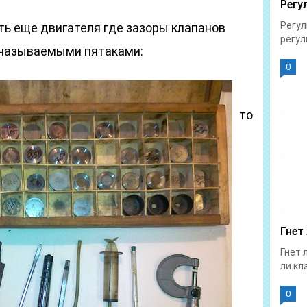
Регу
Регул
сть еще двигателя где зазоры клапанов
регул
к называемыми пятаками:
0
то
Гнет
Гнет 
ли кла
0