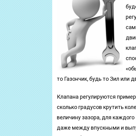
буд
рег
сам
дви
кла
спо
«об
то Газончик, будь то Зил или д
Клапана регулируются пример
сколько градусов крутить кол
величину зазора, для каждого
даже между впускными и выпу