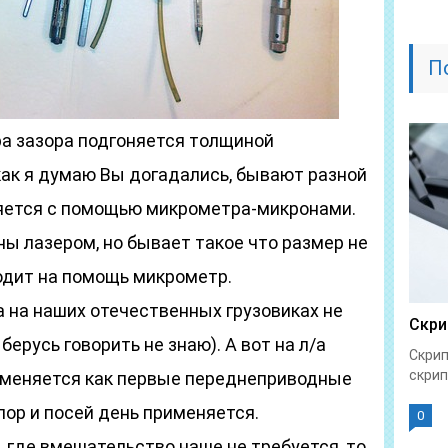
П
ра зазора подгоняется толщиной
как я думаю Вы догадались, бывают разной
яется с помощью микрометра-микронами.
ы лазером, но бывает такое что размер не
ходит на помощь микрометр.
а на наших отечественных грузовиках не
Скри
берусь говорить не знаю). А вот на л/а
Скрип
скрип
именяется как первые переднеприводные
пор и посей день применяется.
0
, где вмешательство наше не требуется, то