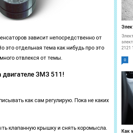
Элек
Элект
енсаторов зависит непосредственно от
элек
о это отдельная тема как нибудь про это
2121 1
е много отвлекся от темы.
0
а двигателе ЗМЗ 511!
описывать как сам регулирую. Пока не каких
ыть клапанную крышку и снять коромысла.
Как 