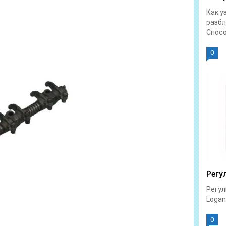
Как у
разбл
Спосо
0
Регу
Регул
Logan 
0