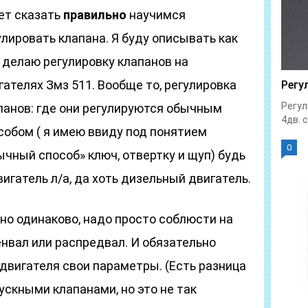
ет сказать
правильно
научимся
улировать клапана. Я буду описывать как
 делаю регулировку клапанов на
гателях Змз 511. Вообще то, регулировка
Регу
Регул
панов: где они регулируются обычным
4дв. с
собом ( я имею ввиду под понятием
0
ычный способ» ключ, отвертку и щуп) будь
вигатель л/а, да хоть дизельный двигатель.
но одинаково, надо просто соблюсти на
енвал или распредвал. И обязательно
 двигателя свои параметры. (Есть разница
скными клапанами, но это не так