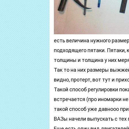
есть величина нужного разме
подходящего пятаки. Пятаки, 
толщины и толщина у них мер
Так то на них размеры выжжен
видно, протерт, вот тут и при
Такой способ регулировки пок
встречается (про иномарки не 
такой способ уже давнооо пр
ВАЗы начели выпускать с тех 
Еще есть один вид двигателей