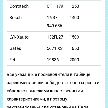
Contitech
CT 1179
1250
Bosch
1 987
1400
949 686
LYNXauto
132FL27
1500
Gates
5671 XS
1650
Febi
19836
2000
Все указанные производители в таблице
зарекомендовали себя достаточно хорошо и
обладают высокими качественными
характеристиками, а поэтому
рекомендованы для установки на Лада