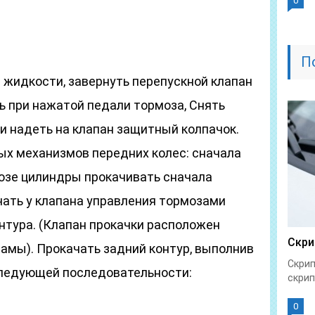
0
П
в жидкости, завернуть перепускной клапан
ь при нажатой педали тормоза, Снять
 и надеть на клапан защитный колпачок.
х механизмов передних колес: сначала
мозе цилиндры прокачивать сначала
чать у клапана управления тормозами
нтура. (Клапан прокачки расположен
Скри
амы). Прокачать задний контур, выполнив
Скрип
 следующей последовательности:
скрип
0