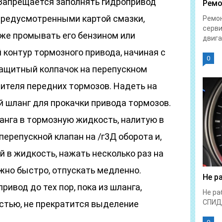
Запрещается заполнять гидропривод
Ремо
предусмотренными картой смазки,
Ремон
серви
же промывать его бензином или
двига
контур тормозного привода, начиная с
0
защитный колпачок на перепускном
лителя передних тормозов. Надеть на
й шланг для прокачки привода тормозов.
анга в тормозную жидкость, налитую в
перепускной клапан на /г3Д оборота и,
 в жидкость, нажать несколько раз на
жно быстро, отпускать медленно.
Не р
ивод до тех пор, пока из шланга,
Не ра
СПИД
остью, не прекратится выделение