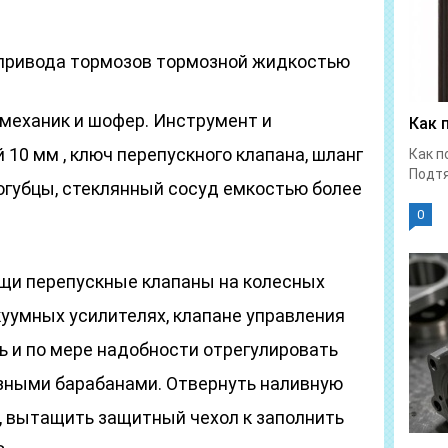
 привода тормозов тормозной жидкостью
механик и шофер. Инструмент и
Как 
 10 мм , ключ перепускного клапана, шланг
Как п
Подтя
огубцы, стеклянный сосуд емкостью более
0
ищи перепускные клапаны на колесных
куумных усилителях, клапане управления
ь и по мере надобности отрегулировать
зными барабанами. Отвернуть наливную
, вытащить защитный чехол к заполнить