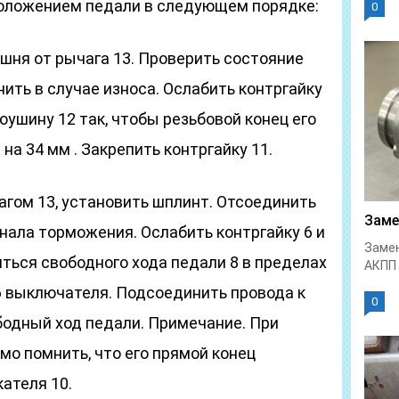
положением педали в следующем порядке:
0
шня от рычага 13. Проверить состояние
ить в случае износа. Ослабить контргайку
роушину 12 так, чтобы резьбовой конец его
а 34 мм . Закрепить контргайку 11.
агом 13, установить шплинт. Отсоединить
Заме
нала торможения. Ослабить контргайку 6 и
Замен
ься свободного хода педали 8 в пределах
АКПП 
 6 выключателя. Подсоединить провода к
0
одный ход педали. Примечание. При
мо помнить, что его прямой конец
ателя 10.