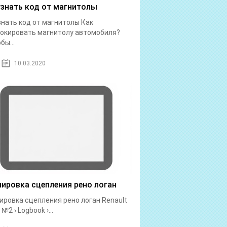
узнать код от магнитолы
знать код от магнитолы Как
окировать магнитолу автомобиля?
бы...
10.03.2020
лировка сцепления рено логан
ировка сцепления рено логан Renault
№2 › Logbook ›...