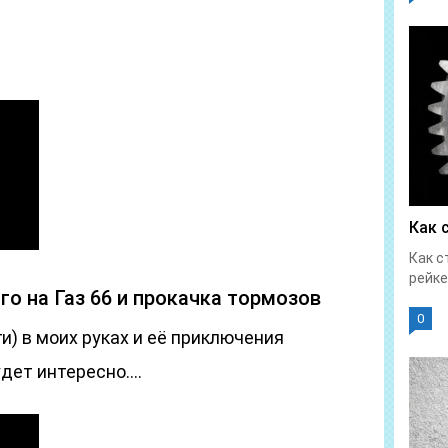
Как 
Как с
рейке
о на Газ 66 и прокачка тормозов
0
и) в моих руках и её приключения
удет интересно….