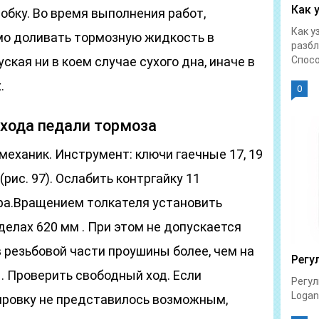
Как 
обку. Во время выполнения работ,
Как у
имо доливать тормозную жидкость в
разбл
ская ни в коем случае сухого дна, иначе в
Спосо
.
0
 хода педали тормоза
еханик. Инструмент: ключи гаечные 17, 19
(рис. 97). Ослабить контргайку 11
дра.Вращением толкателя установить
делах 620 мм . При этом не допускается
в резьбовой части проушины более, чем на
Регу
1. Проверить свободный ход. Если
Регул
Logan 
ировку не представилось возможным,