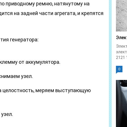
по приводному ремню, натянутому на
ится на задней части агрегата, и крепятся
Элек
тия генератора:
Элект
элек
2121 1
клемму от аккумулятора.
0
снимаем узел.
а целостность, меряем выступающую
узел.