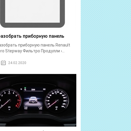
разобрать приборную панель
азобрать приборную панель Renault
ro Stepway Фильтро Продулли ›...
24.02.2020