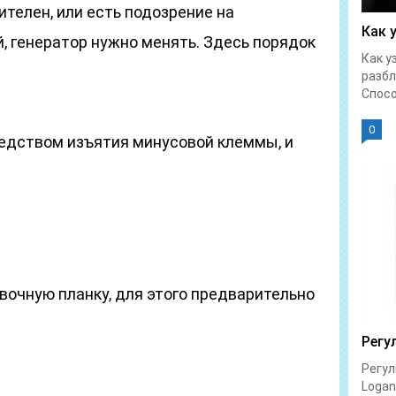
ителен, или есть подозрение на
Как 
, генератор нужно менять. Здесь порядок
Как у
разбл
Спосо
0
едством изъятия минусовой клеммы, и
вочную планку, для этого предварительно
Регу
Регул
Logan 