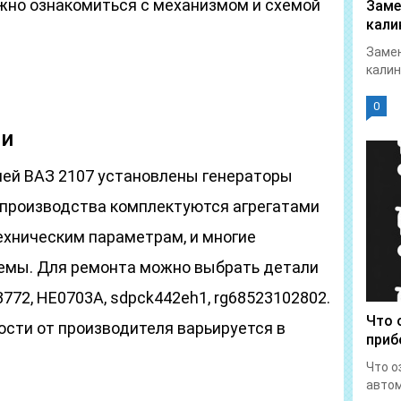
ужно ознакомиться с механизмом и схемой
Заме
кали
Замен
калин
0
ти
ей ВАЗ 2107 установлены генераторы
о производства комплектуются агрегатами
техническим параметрам, и многие
емы. Для ремонта можно выбрать детали
772, HE0703A, sdpck442eh1, rg68523102802.
Что 
ости от производителя варьируется в
приб
Что о
автом