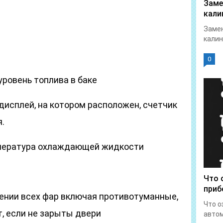
Заме
кали
Замен
калин
0
уровень топлива в баке
исплей, на котором расположен, счетчик
я.
мпература охлаждающей жидкости
Что 
приб
чении всех фар включая противотуманные,
Что о
, если не зарыты двери
автом