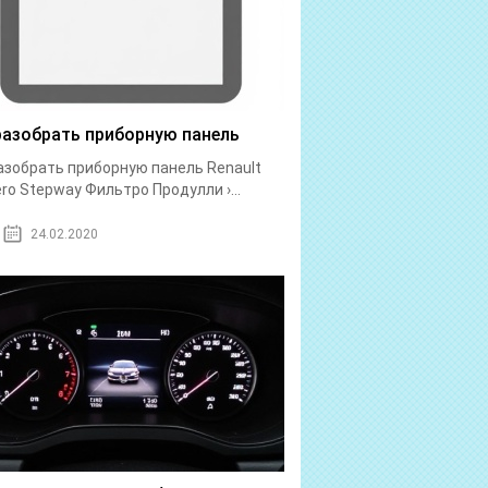
разобрать приборную панель
азобрать приборную панель Renault
ro Stepway Фильтро Продулли ›...
24.02.2020