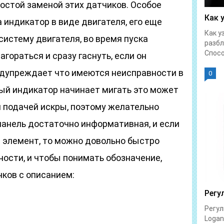
остой заменой этих датчиков. Особое
Как 
 индикатор в виде двигателя, его еще
Как у
систему двигателя, во время пуска
разбл
Спосо
агораться и сразу гаснуть, если он
редупреждает что имеются неисправности в
0
ный индикатор начинает мигать это может
й подачей искры, поэтому желательно
панель достаточно информативная, и если
й элемент, то можно довольно быстро
ости, и чтобы понимать обозначение,
ков с описанием:
Регу
Регул
Logan 