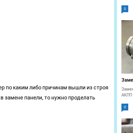
0
Заме
ер по каким либо причинам вышли из строя
Замен
АКПП 
в замене панели, то нужно проделать
0