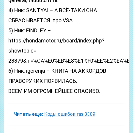
general/t48885.html.
4) Ник: SANTYAI – А ВСЁ-ТАКИ ОНА
СБРАСЫВАЕТСЯ. про VSA. .
5) Ник: FINDLEY –
https://hondamotor.ru/board/index.php?
showtopic=
28879&hl=%CA%E0%EB%E8%E1%F0%EE%E2%EA%E
6) Ник: igorenja – КНИГА НА АККОРДОВ
ПРАВОРУКИХ ПОЯВИЛАСЬ.
ВСЕМ ИМ ОГРОМНЕЙШЕЕ СПАСИБО.
Читать еще:
Коды ошибок газ 3309