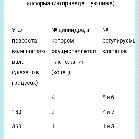
информацию приведенную ниже):
Угол
№ цилиндра, в
№
поворота
котором
регулируемы
коленчатого
осуществляется
клапанов
вала
такт сжатия
(указано в
(конец)
градусах)
4
8 и 6
180
2
4 и 7
360
1
1 и 3