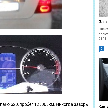
Элек
Элект
элек
2121 1
0
лано 620, пробег 125000км. Никогда зазоры
Как 