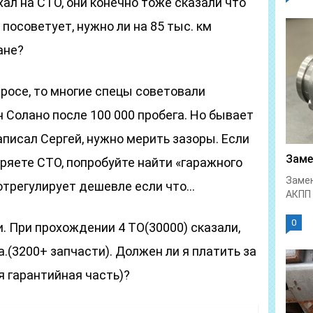
ал на СТО, они конечно тоже сказали что
посоветует, нужно ли на 85 тыс. км
ане?
просе, то многие спецы советовали
 Солано после 100 000 пробега. Но бывает
аписал Сергей, нужно мерить зазоры. Если
Заме
еряете СТО, попробуйте найти «гаражного
Замен
 отрегулирует дешевле если что…
АКПП 
0
ии. При прохождении 4 ТО(30000) сказали,
.(3200+ запчасти). Должен ли я платить за
я гарантийная часть)?