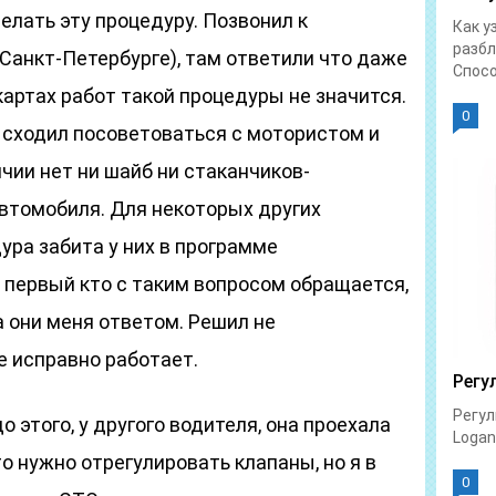
елать эту процедуру. Позвонил к
Как у
разбл
Санкт-Петербурге), там ответили что даже
Спосо
картах работ такой процедуры не значится.
0
 сходил посоветоваться с мотористом и
ичии нет ни шайб ни стаканчиков-
автомобиля. Для некоторых других
ура забита у них в программе
м первый кто с таким вопросом обращается,
а они меня ответом. Решил не
е исправно работает.
Регу
Регул
о этого, у другого водителя, она проехала
Logan 
что нужно отрегулировать клапаны, но я в
0