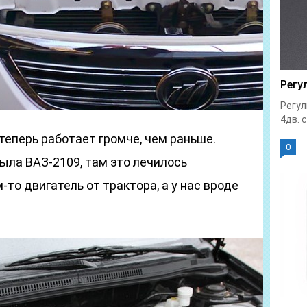
Регу
Регул
4дв. с
теперь работает громче, чем раньше.
0
ла ВАЗ-2109, там это лечилось
-то двигатель от трактора, а у нас вроде