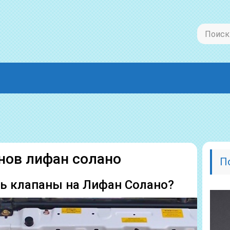
нов лифан солано
П
ь клапаны на Лифан Солано?