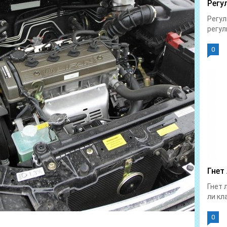
Регу
Регул
регул
0
Гнет
Гнет 
ли кла
0