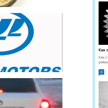
Как 
Как с
рейке
0