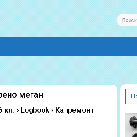
рено меган
П
16 кл. › Logbook › Капремонт