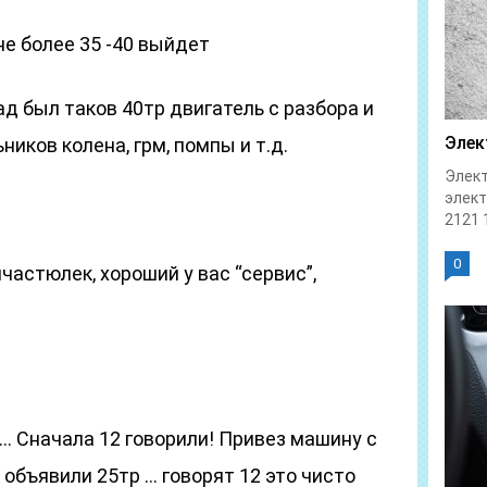
не более 35 -40 выйдет
ад был таков 40тр двигатель с разбора и
Элек
ников колена, грм, помпы и т.д.
Элект
элек
2121 1
0
пчастюлек, хороший у вас “сервис”,
… Сначала 12 говорили! Привез машину с
 объявили 25тр … говорят 12 это чисто