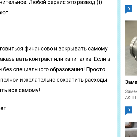
ительное. Любой сервис это развод )))
0
ают.
отовиться финансово и вскрывать самому.
аказывать контракт или капиталка. Если в
и без специального образования! Просто
 полной и желательно сократить расходы.
Заме
ать все самому!
Замен
АКПП 
жет
0