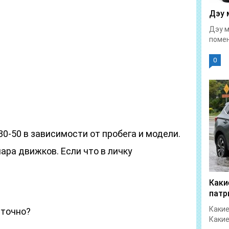
Дэу 
Дэу м
помен
0
30-50 в зависимости от пробега и модели.
пара движков. Если что в личку
Каки
патр
Какие
аточно?
Какие