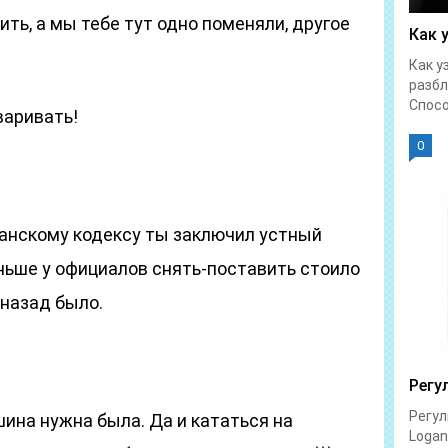
ть, а мы тебе тут одно поменяли, другое
Как 
Как у
разбл
Спосо
варивать!
0
данскому кодексу ты заключил устный
ньше у официалов снять-поставить стоило
 назад было.
Регу
Регул
ина нужна была. Да и кататься на
Logan 