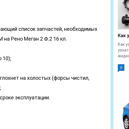
ающий список запчастей, необходимых
Как 
на Рено Меган 2 Ф.2 16 кл.
Как у
узна
жидко
 10);
0
 глохнет на холостых (форсы чистил,
;
сроке эксплуатации.