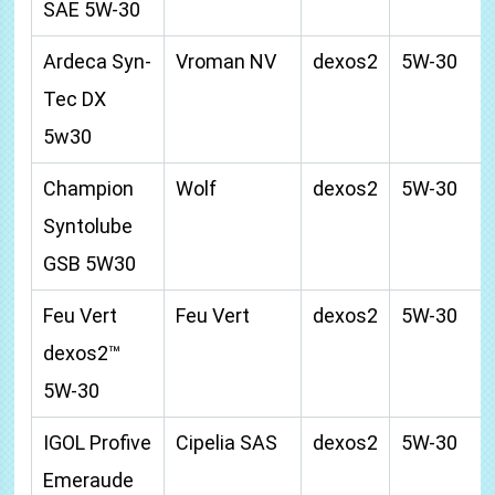
SAE 5W-30
Ardeca Syn-
Vroman NV
dexos2
5W-30
Tec DX
5w30
Champion
Wolf
dexos2
5W-30
Syntolube
GSB 5W30
Feu Vert
Feu Vert
dexos2
5W-30
dexos2™
5W-30
IGOL Profive
Cipelia SAS
dexos2
5W-30
Emeraude