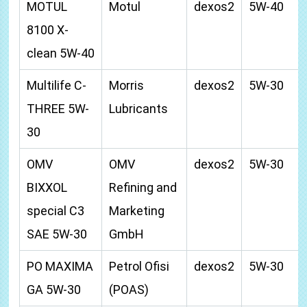
MOTUL
Motul
dexos2
5W-40
8100 X-
clean 5W-40
Multilife C-
Morris
dexos2
5W-30
THREE 5W-
Lubricants
30
OMV
OMV
dexos2
5W-30
BIXXOL
Refining and
special C3
Marketing
SAE 5W-30
GmbH
PO MAXIMA
Petrol Ofisi
dexos2
5W-30
GA 5W-30
(POAS)