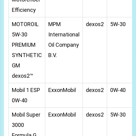
Efficiency
MOTOROIL
MPM
dexos2
5W-30
5W-30
International
PREMIUM
Oil Company
SYNTHETIC
B.V.
GM
dexos2™
Mobil 1 ESP
ExxonMobil
dexos2
0W-40
0W-40
Mobil Super
ExxonMobil
dexos2
5W-30
3000
Formula G