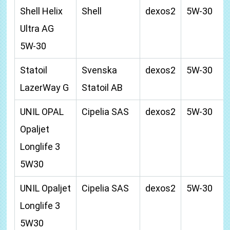
Shell Helix
Shell
dexos2
5W-30
Ultra AG
5W-30
Statoil
Svenska
dexos2
5W-30
LazerWay G
Statoil AB
UNIL OPAL
Cipelia SAS
dexos2
5W-30
Opaljet
Longlife 3
5W30
UNIL Opaljet
Cipelia SAS
dexos2
5W-30
Longlife 3
5W30