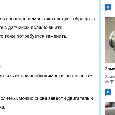
0
ом в процессе демонтажа следует обращать
сте с датчиком должно выйти
го тоже потребуется заменить.
.
Заме
стить их при необходимости, после чего –
Замен
АКПП 
0
олнены, можно снова завести двигатель и
ка.