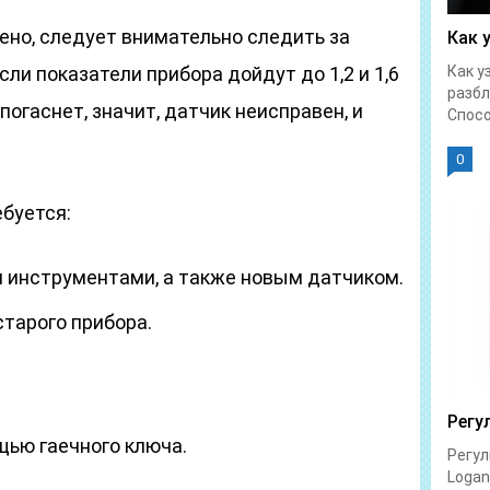
ено, следует внимательно следить за
Как 
ли показатели прибора дойдут до 1,2 и 1,6
Как у
разбл
 погаснет, значит, датчик неисправен, и
Спосо
0
буется:
 инструментами, а также новым датчиком.
старого прибора.
Регу
щью гаечного ключа.
Регул
Logan 