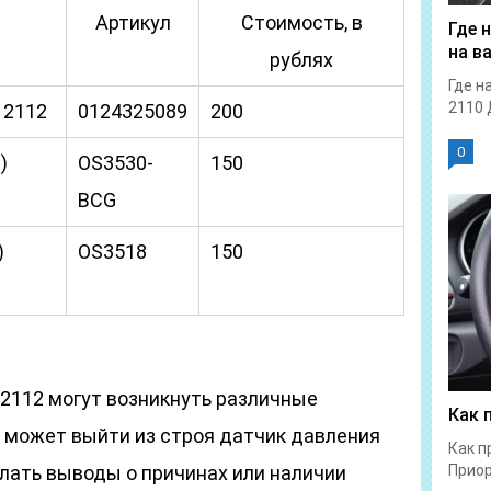
Артикул
Стоимость, в
Где 
на в
рублях
Где н
2110 
 2112
0124325089
200
0
)
OS3530-
150
BCG
)
OS3518
150
-2112 могут возникнуть различные
Как 
, может выйти из строя датчик давления
Как п
лать выводы о причинах или наличии
Приор